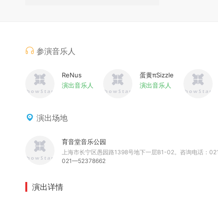
参演音乐人
ReNus
蛋黄πSizzle
演出音乐人
演出音乐人
演出场地
育音堂音乐公园
上海市长宁区愚园路1398号地下一层B1-02。咨询电话：021—
021—52378662
演出详情