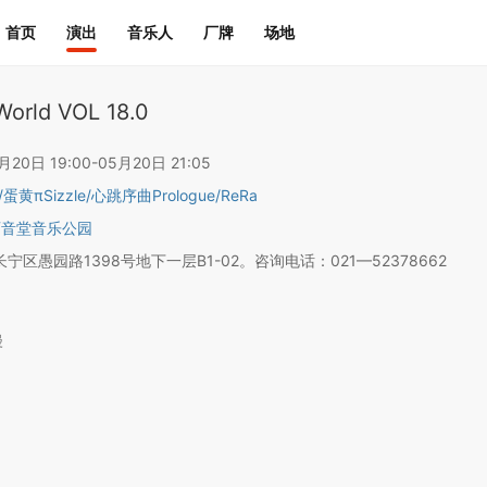
首页
演出
音乐人
厂牌
场地
World VOL 18.0
0日 19:00-05月20日 21:05
/
蛋黄πSizzle
/
心跳序曲Prologue
/
ReRa
育音堂音乐公园
宁区愚园路1398号地下一层B1-02。咨询电话：021—52378662
漫