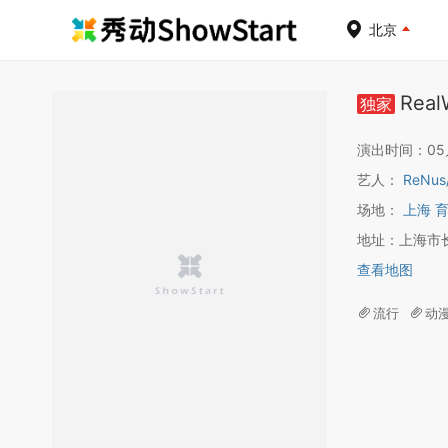
北京
Real
独家
演出时间：05月2
艺人：
ReNus
场地：
上海 
地址：上海市长
查看地图
流行
动