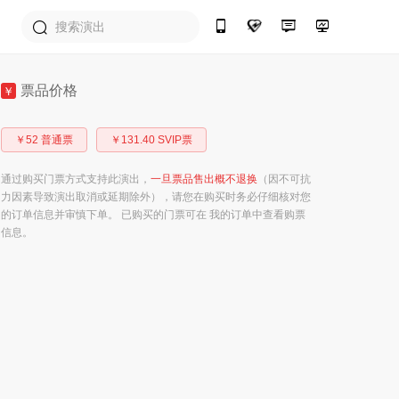
票品价格
￥
￥52 普通票
￥131.40 SVIP票
通过购买门票方式支持此演出，
一旦票品售出概不退换
（因不可抗
力因素导致演出取消或延期除外），请您在购买时务必仔细核对您
的订单信息并审慎下单。 已购买的门票可在 我的订单中查看购票
信息。