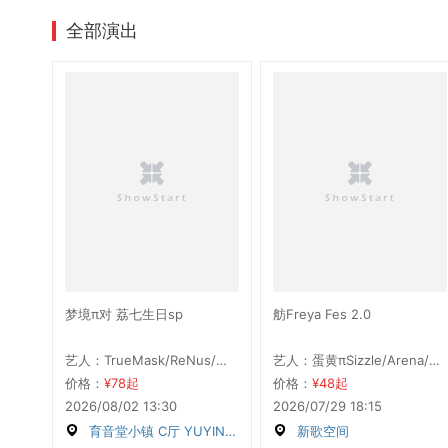
全部演出
梦境π对 荔七生日sp
舫Freya Fes 2.0
艺人：TrueMask/ReNus/蛋黄πSizzle/心跳序曲Prologue/ANNIHILATE/Token/RealizE
艺人：蛋黄πSizzle/Arena/心跳序曲Prologue/4EYEZ/ReRa
价格：
¥78起
价格：
¥48起
2026/08/02 13:30
2026/07/29 18:15
育音堂小镇 C厅 YUYINTOWN CUBE
新歌空间