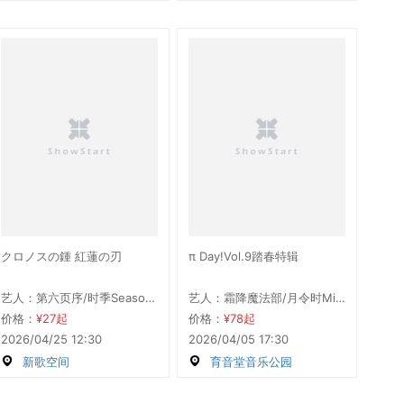
クロノスの鍾 紅蓮の刃
π Day!Vol.9踏春特辑
艺人：第六页序/时季SeasonMemories/心跳序曲Prologue/ANNIHILATE
艺人：霜降魔法部/月令时Mirage/NULL空值变数/花与心事Affloret/Solamente/ReNus/蛋黄πSizzle/心跳序曲Prologue/ANNIHILATE
价格：
¥27起
价格：
¥78起
2026/04/25 12:30
2026/04/05 17:30
新歌空间
育音堂音乐公园