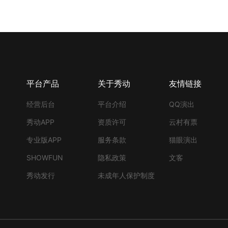
平台产品
关于秀动
友情链接
经营后台
平台介绍
QQ演出
秀动APP
资质许可
云村有票
专业版APP
服务条款
猫眼演出
SHOWFUN
隐私政策
文客
秀动发行
未成年人保护制度