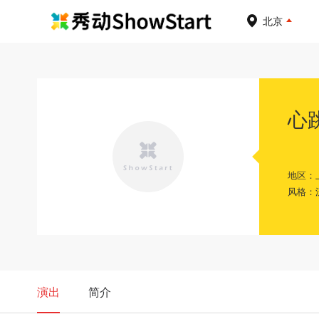
北京
心跳
地区：
风格：
演出
简介