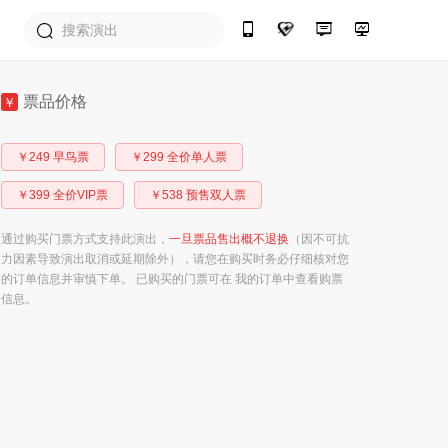
票品价格
￥
￥249 早鸟票
￥299 全价单人票
￥399 全价VIP票
￥538 预售双人票
通过购买门票方式支持此演出，
一旦票品售出概不退换
（因不可抗
力因素导致演出取消或延期除外），请您在购买时务必仔细核对您
的订单信息并审慎下单。 已购买的门票可在 我的订单中查看购票
信息。