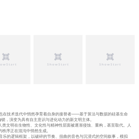
却也在技术迭代中悄然孕育着自身的接替者——基于算法与数据的硅基生命
枷锁，演变为具有自主意识与进化动力的新文明主体。
人类文明在生物性、文化性与精神性层面被逐渐侵蚀、重构，甚至取代。人
的秩序正在混沌中悄然生成。
破传统音乐的逻辑框架，以破碎的节奏、扭曲的音色与沉浸式的空间叙事，模拟