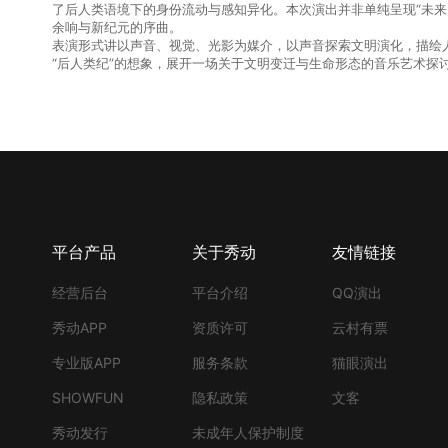
了后人类语境下的身份流动与感知异化。本次演出并非单纯呈现“未来
余响与新纪元的序曲。
表演形式讲以声音、视觉、光影为媒介，以声音探索文明演化，描绘人
“后人类纪”的想象，展开一场关于文明变迁与生命形态的音乐艺术探
平台产品
关于秀动
友情链接
经营后台
平台介绍
QQ演出
秀动APP
资质许可
云村有票
专业版APP
服务条款
猫眼演出
SHOWFUN
隐私政策
文客
秀动发行
未成年人保护制度