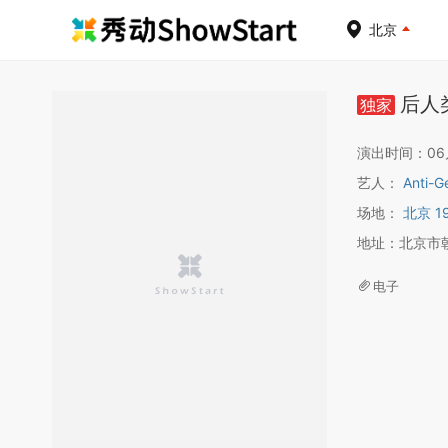
北京
后人类
独家
演出时间：06月0
艺人：
Anti-G
场地：
北京 19
地址：北京市
电子