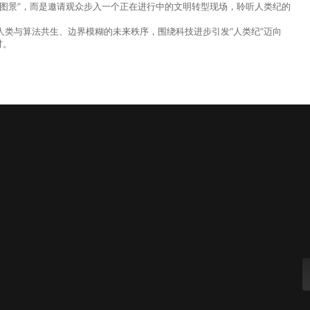
图景”，而是邀请观众步入一个正在进行中的文明转型现场，聆听人类纪的
类与算法共生、边界模糊的未来秩序，围绕科技进步引发“人类纪”迈向
讨。