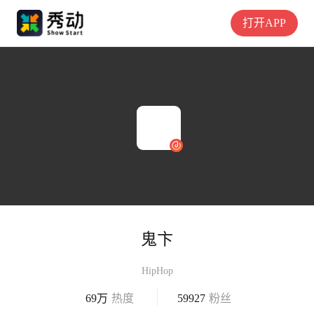
打开APP
鬼卞
HipHop
69万
热度
59927
粉丝