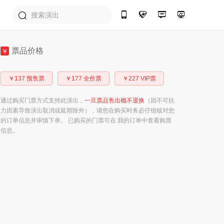
票品价格
￥
￥137 预售票
￥177 全价票
￥227 VIP票
通过购买门票方式支持此演出，
一旦票品售出概不退换
（因不可抗
力因素导致演出取消或延期除外），请您在购买时务必仔细核对您
的订单信息并审慎下单。 已购买的门票可在 我的订单中查看购票
信息。