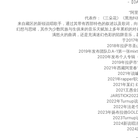
-【D
“阿
代表作：《三朵花》《黑泡纠察
来自藏区的新锐说唱歌手，通过其带有西部特色的叙述以及歌词，向听
幻想与思绪，其作为少数民族与生俱来的音乐天赋加上多年累积的对
满怒火的曲调，还是充满迷幻色彩的陷阱音乐，甚
于201
2018年拉萨市圣山fr
2019年发布团队D.A-1第一张mix
2020年发布个人专
2019年拉萨
2021年西藏阿里
2021年
2021年rapp
2021年某幻
2021王愚
JARSTICK2
2022年Turn
2022年法
2023年扬布拉德GOL
2023Turn
2024新说
202