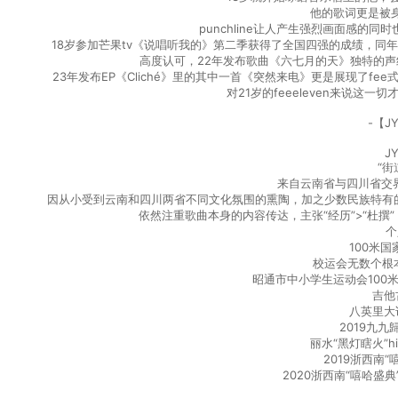
他的歌词更是被身
punchline让人产生强烈画面感的同时
18岁参加芒果tv《说唱听我的》第二季获得了全国四强的成绩，同年
高度认可，22年发布歌曲《六七月的天》独特的声线以及
23年发布EP《Cliché》里的其中一首《突然来电》更是展现了
对21岁的feeeleven来说这一切
-【JY
JY
“街
来自云南省与四川省交界
因从小受到云南和四川两省不同文化氛围的熏陶，加之少数民族特有
依然注重歌曲本身的内容传达，主张“经历”>“杜
个
100米
校运会无数个根
昭通市中小学生运动会100米
吉他
八英里大
2019九
丽水“黑灯瞎火”hi
2019浙西南
2020浙西南“嘻哈盛