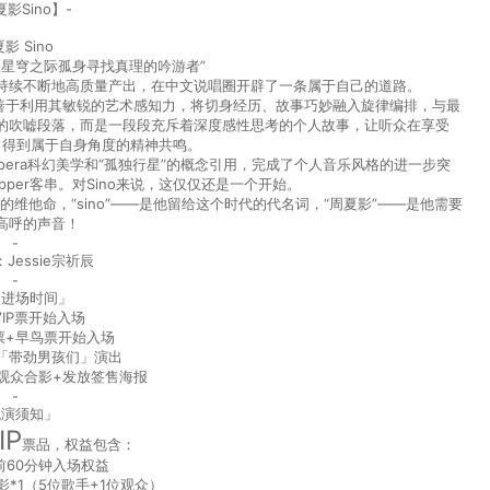
影Sino】-
影 Sino
梭星穹之际孤身寻找真理的吟游者”
持续不断地高质量产出，在中文说唱圈开辟了一条属于自己的道路。
调。并且善于利用其敏锐的艺术感知力，将切身经历、故事巧妙融入旋律编排，与最
义的吹嘘段落，而是一段段充斥着深度感性思考的个人故事，让听众在享受
时，得到属于自身角度的精神共鸣。
ce opera科幻美学和“孤独行星”的概念引用，完成了个人音乐风格的进一步突
apper客串。对Sino来说，这仅仅还是一个开始。
的维他命，“sino”——是他留给这个时代的代名词，“周夏影”——是他需要
高呼的声音！
-
Jessie宗祈辰
-
出进场时间」
 VIP票开始入场
通票+早鸟票开始入场
:00「带劲男孩们」演出
 VIP观众合影+发放签售海报
-
观演须知」
IP
票品，权益包含：
前60分钟入场权益
*1（5位歌手+1位观众）