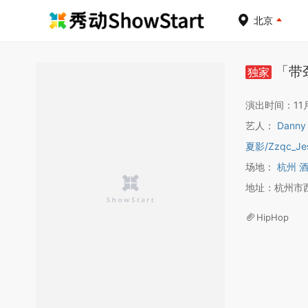
北京
「带
独家
演出时间：11月1
艺人：
Danny
夏影
/
Zzqc_J
场地：
杭州 
地址：杭州市西
HipHop