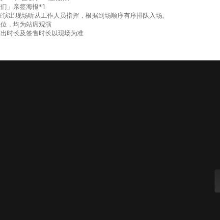
们」亲签海报*1
众在演出现场听从工作人员指挥，根据到场顺序有序排队入场。
座位，均为站席观演
演出时长及签售时长以现场为准