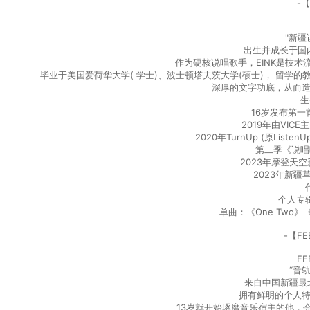
-【
"新疆
出生并成⻓于国
作为硬核说唱歌手，EINK是技
毕业于美国爱荷华大学( 学士)、波士顿塔夫茨大学(硕士)， 留
深厚的文字功底，从而
生
16岁发布第一首
2019年由VIC
2020年TurnUp (原Lis
第二季《说唱
2023年摩登天
2023年新疆
个人专辑
单曲：《One Two
-【FE
FE
“音
来自中国新疆最
拥有鲜明的个人特
13岁就开始琢磨音乐宿主的他，