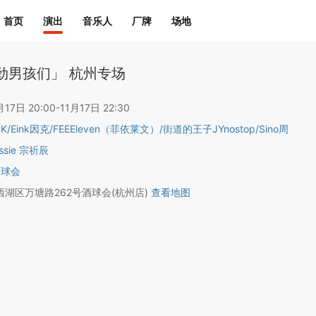
首页
演出
音乐人
厂牌
场地
劲男孩们」 杭州专场
7日 20:00-11月17日 22:30
 K
/
Eink因克
/
FEEEleven（菲依莱文）
/
街道的王子JYnostop
/
Sino周
essie 宗祈辰
酒球会
湖区万塘路262号酒球会(杭州店)
查看地图