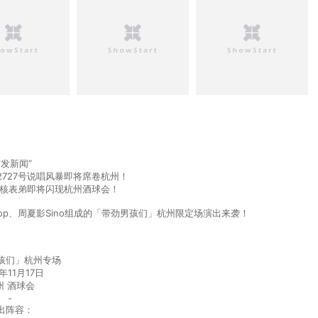
突发新闻”
d的2727号说唱风暴即将席卷杭州！
，硬核表弟即将闪现杭州酒球会！
Ynostop、周夏影Sino组成的「带劲男孩们」杭州限定场演出来袭！
孩们」杭州专场
4年11月17日
州 酒球会
-
出阵容：