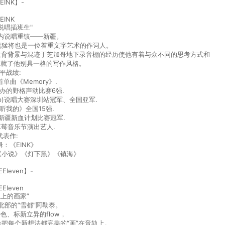
EINK】-
EINK
说唱插班生"
内说唱重镇——新疆。
术流猛将也是一位着重文字艺术的作词人。
学的教育背景与混迹于芝加哥地下录音棚的经历使他有着与众不同的思考方式和
造就了他别具一格的写作⻛格。
平战绩:
单曲《Memory》.
E主办的野格声动比赛6强.
tenUp)说唱大赛深圳站冠军、全国亚军.
听我的》全国15强.
空新疆新血计划比赛冠军.
草莓音乐节演出艺人.
代表作:
：《EINK》
》《小说》《灯下黑》《镇海》
EEleven】-
EEleven
轨上的画家”
北部的“雪都”阿勒泰。
色、标新立异的flow，
会把每个新想法都完美的“画”在音轨上。