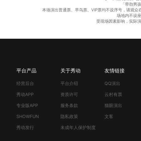
「带劲男孩
本场演出普通票、早鸟票、VIP票均不设序号，请观
场地内不设
受现场因素影响，实际
平台产品
关于秀动
友情链接
经营后台
平台介绍
QQ演出
秀动APP
资质许可
云村有票
专业版APP
服务条款
猫眼演出
SHOWFUN
隐私政策
文客
秀动发行
未成年人保护制度