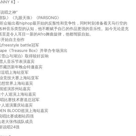
ANNY K】-
里说唱之神”
队》《九眼天珠》《PARSONG》
众输出着hiphop最开始的反叛性和竞争性，同时时刻准备着天马行空的
各种音乐类型的认知，他不断赋予自己的作品更强的音乐性。如今无论是充
至是令人耳目一新的Afro舞曲旋律，他都驾驭自如。
7年开始自主创作
eestyle battle冠军
tape《Treasure Box》并举办专场演出
辑《雪山与湖泊》取得较好反响
市雪人音乐节表演嘉宾
春节藏历新年晚会特邀嘉宾
说噱逗唱上海站亚军
er职业竞技大赛上海站亚军
 幻想世界上海站嘉宾
全国巡演苏州站嘉宾
022个人巡演上海站嘉宾
up说唱比赛技术赛道总冠军
老个人巡演重庆站嘉宾
DEN BLOOD巡演上海站嘉宾
up说唱比赛成都站四强
唱法老大张伟战队成员
4新说唱24强