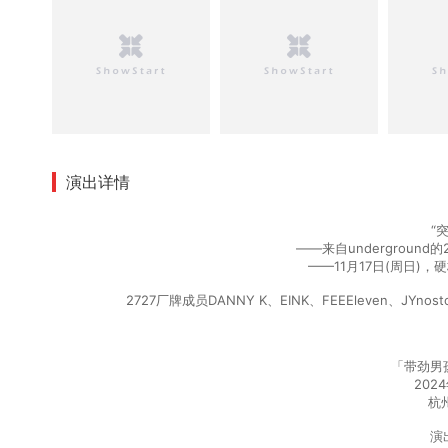
演出详情
“
——来自undergroun
——11月17日(周日)
2727厂牌成员DANNY K、EINK、FEEEleven、J
「带劲男
202
杭
演