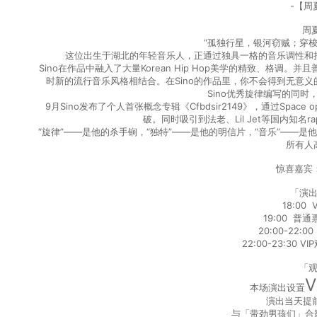
-【周夏
周夏
“孤独行星，银河窃贼；穿
这位出生于湖北的年轻音乐人，正通过独具一格的音乐调性和
Sino在作品中融入了大量Korean Hip Hop美学的精致、格
时新的流行音乐风格相结合。在Sino的作品里，你不会得到无意
Sino优秀旋律编写的同
9月Sino发布了个人首张概念专辑《Cfbdsir2149》，通过Spa
破。同时吸引到法老、Lil Jet等国内知名r
“旋律”——是他的杀手锏，“独特”——是他的明信片，“音乐”——是他
所有人
惊喜嘉宾：
「演
18:00
19:00 普
20:00-22
22:00-23:30
「
V
本场演出设置
演出当天提
与「带劲男孩们」合影