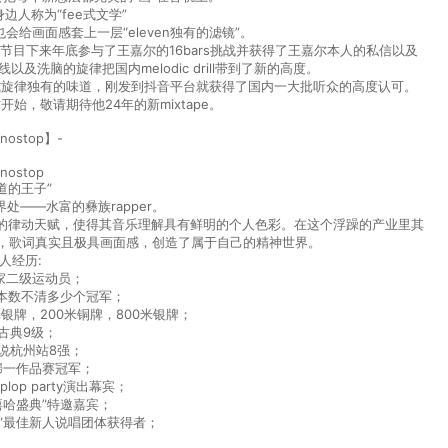
边人称为“fee式文学”
也会给画面感套上一层“eleven独有的滤镜”。
节目下来年底参与了王嘉尔的16bars挑战并获得了王嘉尔本人的私信以及
洗脑的旋律把国内melodic drill带到了新的高度。
fee式旋律独有的味道，刚发到抖音平台就获得了国内一大批听众的高度认可。
才开始，敬请期待他24年的新mixtape。
nostop】-
nostop
道的王子”
处——水富的彝族rapper。
的律动天赋，使得其音乐理解具有鲜明的个人色彩。在这个浮躁的产业里其
撰”，歌词真实且极具画面感，创造了属于自己的精神世界。
人经历:
国家二级运动员；
本数不清多少个冠军；
银牌，200米铜牌，800米银牌；
古典9级；
说杭州站8强；
九歸一作品赛冠军；
plop party演出幕宾；
“嘻哈盛典”特邀嘉宾；
典”最佳新人说唱团体获得者；