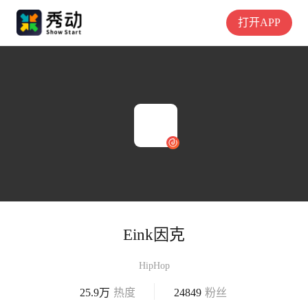
打开APP
Eink因克
HipHop
25.9万
热度
24849
粉丝