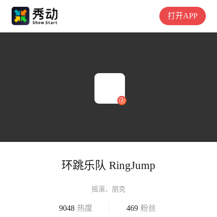
打开APP
环跳乐队 RingJump
摇滚、朋克
9048
热度
469
粉丝