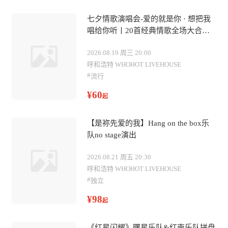
七夕情歌演唱会-爱的就是你 · 想把我
唱给你听丨20首经典情歌全场大合唱
（呼和浩特站）
2026.08.19 周三 20:00
呼和浩特 WHOHOT LIVEHOUSE
#
流行
¥60
起
【是祢先爱的我】Hang on the box乐
队no stage演出
2026.08.21 周五 20:30
呼和浩特 WHOHOT LIVEHOUSE
#
独立
¥98
起
《红星闪耀》曙星乐队&红南乐队拼盘