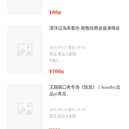
¥80
起
漂洋过海来看你·致敬经典金曲演唱会
2026.09.13 周日 19:30
青岛 青岛大剧院
#
流行
¥100
起
王越脱口秀专场《短发》丨Standby出
品@青岛
2026.09.19 周六 19:30
青岛 青岛大剧院