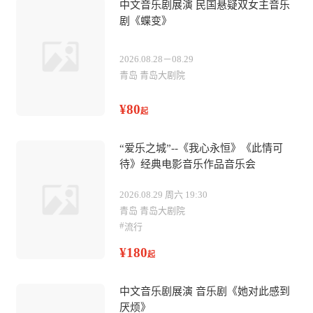
中文音乐剧展演 民国悬疑双女主音乐
剧《蝶变》
2026.08.28－08.29
青岛 青岛大剧院
¥80
起
“爱乐之城”--《我心永恒》《此情可
待》经典电影音乐作品音乐会
2026.08.29 周六 19:30
青岛 青岛大剧院
#
流行
¥180
起
中文音乐剧展演 音乐剧《她对此感到
厌烦》