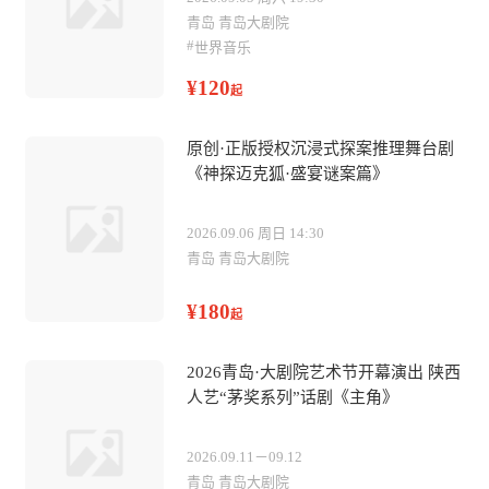
青岛 青岛大剧院
#
世界音乐
¥120
起
原创·正版授权沉浸式探案推理舞台剧
《神探迈克狐·盛宴谜案篇》
2026.09.06 周日 14:30
青岛 青岛大剧院
¥180
起
2026青岛·大剧院艺术节开幕演出 陕西
人艺“茅奖系列”话剧《主角》
2026.09.11－09.12
青岛 青岛大剧院