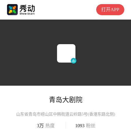
打开APP
青岛大剧院
山东省青岛市崂山区中韩街道云岭路5号(香港东路北侧)
3万
热度
1093
粉丝