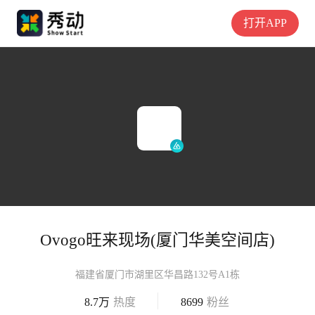
打开APP
Ovogo旺来现场(厦门华美空间店)
福建省厦门市湖里区华昌路132号A1栋
8.7万
热度
8699
粉丝