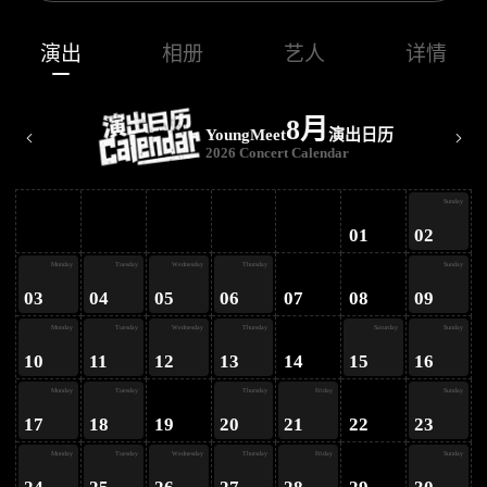
演出
相册
艺人
详情
8月
YoungMeet
演出日历
2026 Concert Calendar
ay
Sunday
01
02
ay
Monday
Tuesday
Wednesday
Thursday
Sunday
03
04
05
06
07
08
09
ay
Monday
Tuesday
Wednesday
Thursday
Saturday
Sunday
10
11
12
13
14
15
16
ay
Monday
Tuesday
Thursday
Friday
Sunday
17
18
19
20
21
22
23
Monday
Tuesday
Wednesday
Thursday
Friday
Sunday