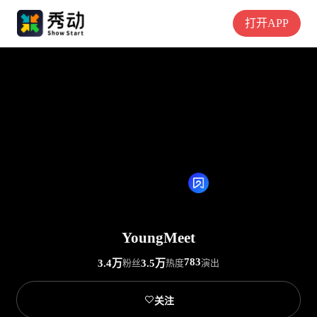
打开APP
YoungMeet
783
3.4万
粉丝
3.5万
热度
演出

关注