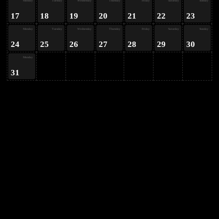
ay
Monday
Tuesday
Wednesday
Thursday
Friday
Saturday
Sunday
17
18
19
20
21
22
23
Monday
Tuesday
Wednesday
Thursday
Friday
Saturday
Sunday
24
25
26
27
28
29
30
Monday
31