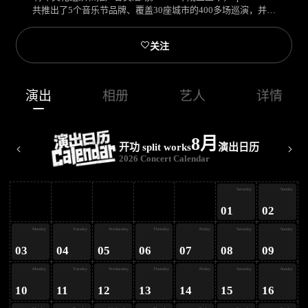
共推出了5个音乐节品牌、覆盖30座城市的400多场巡演，并一
直坚信并实践着：每一次音乐都必须是独特的。从Godspeed 
You! Black Emperor 到Sonic Youth，从Thee Oh Sees到Mac 

关注
Demarco和Shabazz Palaces，从“黑兔”到《觉》音乐+艺术节和
“无解周末“。我们热爱音乐，我们热爱中国，我们爱你。

Split Works官网：http://www.spli-t.com
演出
相册
艺人
详情
8月
开功 split works
演出日历
2026 Concert Calendar
ay
Saturday
Sunday
01
02
ay
Monday
Tuesday
Wednesday
Thursday
Friday
Saturday
Sunday
03
04
05
06
07
08
09
ay
Monday
Tuesday
Wednesday
Thursday
Friday
Saturday
Sunday
10
11
12
13
14
15
16