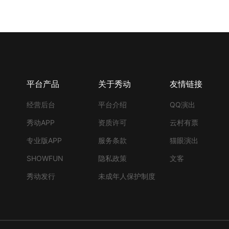
平台产品
关于秀动
友情链接
经营后台
平台介绍
QQ演出
秀动APP
资质许可
云村有票
专业版APP
服务条款
猫眼演出
SHOWFUN
隐私政策
文客
秀动发行
未成年人保护制度