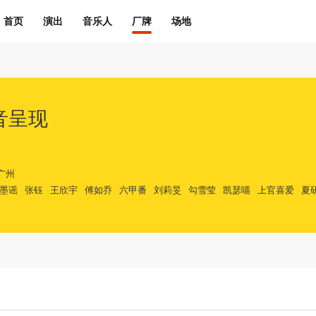
首页
演出
音乐人
厂牌
场地
音呈现
广州
墨谣
张钰
王欣宇
傅如乔
六甲番
刘莉旻
勾雪莹
凯瑟喵
上官喜爱
夏