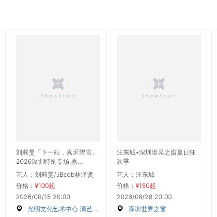
刘莉旻「下一站，嘉禾望岗」
汪东城•深圳世界之窗夏日狂
2026深圳特别专场 嘉
欢季
宾:JBcob林泽贤
艺人：刘莉旻/JBcob林泽贤
艺人：汪东城
价格：
¥100起
价格：
¥150起
2026/08/15 20:00
2026/08/28 20:00
光明文化艺术中心 演艺中心 大剧场
深圳世界之窗