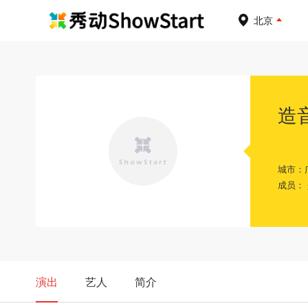
北京
造
城市：
成员：
演出
艺人
简介