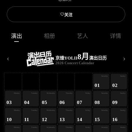

关注
演出
相册
艺人
详情
8月
京燥YOLII
演出日历
2026 Concert Calendar
ay
Saturday
Sunday
01
02
ay
Monday
Tuesday
Wednesday
Thursday
Friday
Saturday
Sunday
03
04
05
06
07
08
09
ay
Monday
Tuesday
Wednesday
Thursday
Friday
Saturday
Sunday
10
11
12
13
14
15
16
ay
Monday
Tuesday
Wednesday
Thursday
Friday
Saturday
Sunday