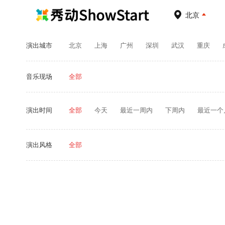
北京
演出城市
北京
上海
广州
深圳
武汉
重庆
温州
南宁
无锡
南昌
宁波
昆明
鄂尔多斯
乌鲁木齐
石家庄
佛山
榆林
台州
丽水
廊坊
洛阳
连云港
临沂
音乐现场
全部
南平
泸州
遵义
昌都
阜阳
澳门
玉林
百色
九江
宜春
萍乡
攀枝花
演出时间
全部
今天
最近一周内
下周内
最近一个
演出风格
全部