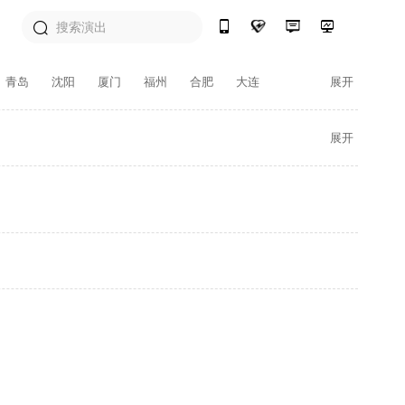
青岛
沈阳
厦门
福州
合肥
大连
展开
呼和浩特
淄博
南通
惠州
兰州
州
泉州
黄冈
上饶
大庆
徐州
潍坊
南沙群岛
衡水
扬州
湖州
绍兴
展开
宣城
日照
鹰潭
宜昌
汕头
桂林