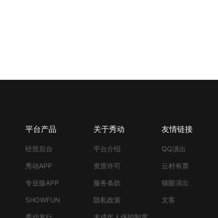
平台产品
关于秀动
友情链接
经营后台
平台介绍
QQ演出
秀动APP
资质许可
云村有票
专业版APP
服务条款
猫眼演出
SHOWFUN
隐私政策
文客
秀动发行
未成年人保护制度