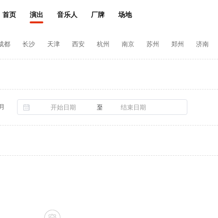
首页
演出
音乐人
厂牌
场地
成都
长沙
天津
西安
杭州
南京
苏州
郑州
济南
常州
海口
哈尔滨
珠海
贵阳
长春
东莞
太原
烟台
银川
保定
包头
马鞍山
衢州
西宁
淮安
嘉兴
泰
滨州
中山
济宁
泰安
金华
舟山
威海
柳州
海外
张家口
邢台
大同
长治
营口
吉林
德州
东营
亳州
安顺
曲靖
玉溪
丽江
拉萨
伊犁
月
至