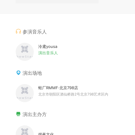
参演音乐人
泠鸢yousa
演出音乐人
演出场地
蛙厂RMMF·北京798店
北京市朝阳区酒仙桥路2号北京798艺术区内
演出主办方
煜夜文化