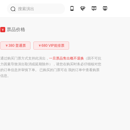
票品价格
￥
￥380 普通票
￥680 VIP前排票
通过购买门票方式支持此演出，
一旦票品售出概不退换
（因不可抗
力因素导致演出取消或延期除外），请您在购买时务必仔细核对您
的订单信息并审慎下单。 已购买的门票可在 我的订单中查看购票
信息。