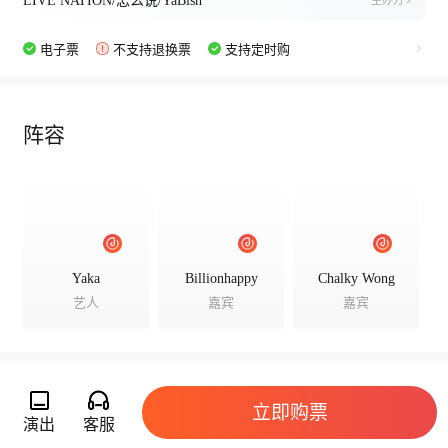
LIVE NATION/怎么说/YaBish
主办方
电子票
不支持退换票
支持定时购
阵容
Yaka
Billionhappy
Chalky Wong
艺人
嘉宾
嘉宾
立即购票
演出详情
演出
客服