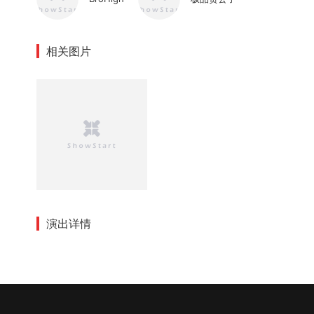
相关图片
演出详情