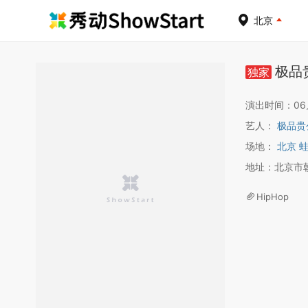
北京
极品
独家
演出时间：06月2
艺人：
极品贵
场地：
北京 蛙
地址：北京市
HipHop