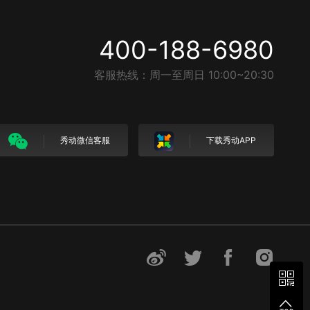
400-188-6980
客服热线：周一至周日 10:00~20:30
秀动微信客服
下载秀动APP