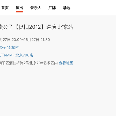
首页
演出
音乐人
厂牌
场地
贵公子【拯旧2012】巡演 北京站
7日 20:00-06月27日 21:30
公子
/
李权哲
厂RMMF·北京798店
朝阳区酒仙桥路2号北京798艺术区内
查看地图