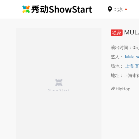
北京
MUL
独家
演出时间：05月2
艺人：
Mula s
场地：
上海 瓦
地址：上海市徐
HipHop