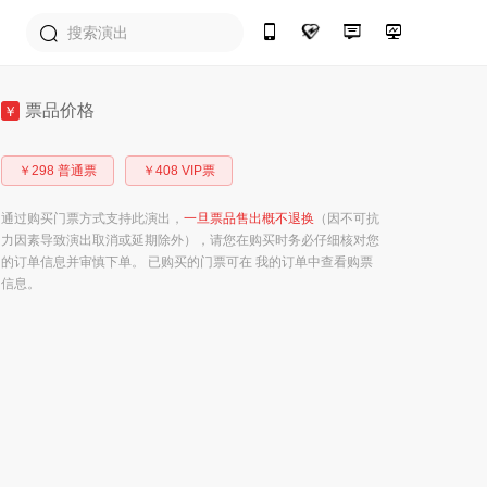
票品价格
￥
￥298 普通票
￥408 VIP票
通过购买门票方式支持此演出，
一旦票品售出概不退换
（因不可抗
力因素导致演出取消或延期除外），请您在购买时务必仔细核对您
的订单信息并审慎下单。 已购买的门票可在 我的订单中查看购票
信息。