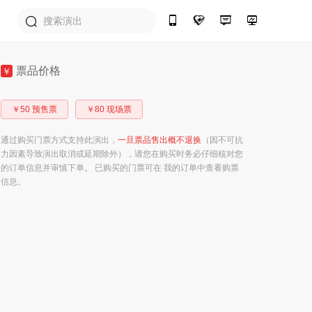
票品价格
￥
￥50 预售票
￥80 现场票
通过购买门票方式支持此演出，
一旦票品售出概不退换
（因不可抗
力因素导致演出取消或延期除外），请您在购买时务必仔细核对您
的订单信息并审慎下单。 已购买的门票可在 我的订单中查看购票
信息。