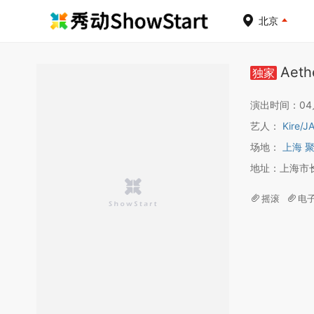
北京
Aethe
独家
演出时间：04月2
艺人：
Kire
/
J
场地：
上海 
地址：上海市长
摇滚
电