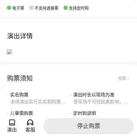
电子票
不支持退换票
支持定时购
演出详情
购票须知
全部
•
实名购票
•
演出时长以现场为准
本场演出实行实名制购票观演政策，一证一票。
受现场不可控因素影响，实际演出时长以现场为准。
•
儿童需购票
•
定时购说明
儿童一律凭票入场
使用定时购服务后，将在开票时为您自动购票，不保证购票成功，也不影响开票后的正常购票，使用需扣减票价等额90%的秀豆积分。当前演出是否支持定时购，请以服务说明为准。
停止购票
演出
客服