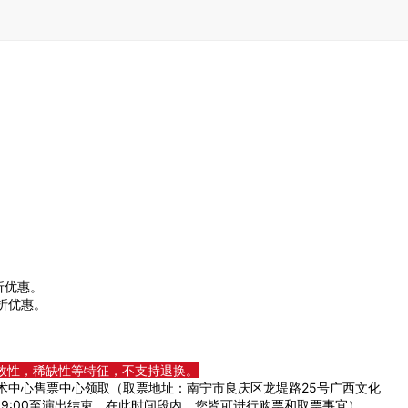
折优惠。
9折优惠。
效性，稀缺性等特征，不支持退换。
术中心售票中心领取（取票地址：南宁市良庆区龙堤路25号广西文化
出日9:00至演出结束，在此时间段内，您皆可进行购票和取票事宜）。