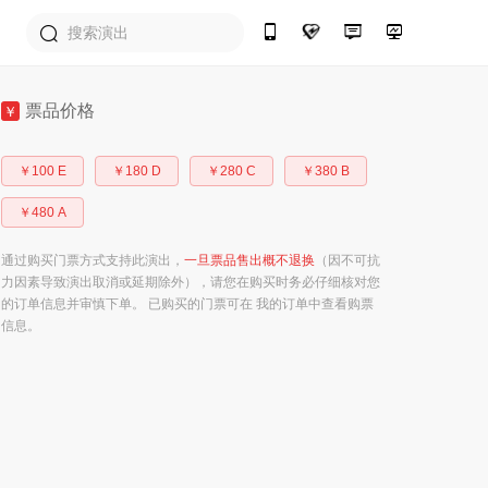
票品价格
￥
￥100 E
￥180 D
￥280 C
￥380 B
￥480 A
通过购买门票方式支持此演出，
一旦票品售出概不退换
（因不可抗
力因素导致演出取消或延期除外），请您在购买时务必仔细核对您
的订单信息并审慎下单。 已购买的门票可在 我的订单中查看购票
信息。