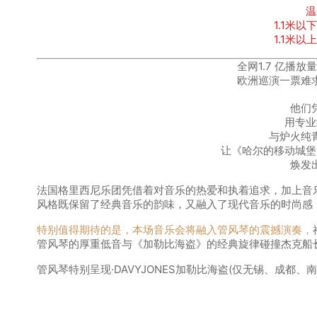
温
1.1米
1.1米
全网
1.7 亿
播放量
欧洲巡演
一票难
他们
用专业
与炉火纯
让《哈尔的移动城堡
焕发
法国格里西尼乐团凭借着对音乐的热爱和执着追求，加上音
风格
既保留了经典音乐的韵味，又融入了现代音乐的时尚感
特别值得期待的是，本场音乐会将融入管风琴的震撼演奏，
管风琴的厚重低音与《加勒比海盗》的经典旋律碰撞杰克船
管风琴特别呈现·DAVYJONES加勒比海盗(仅无锡、成都、