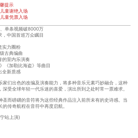
馨提示
以下儿童谢绝入场
以上儿童凭票入场
、单条视频破
8000万
求
，中国首巡
万众瞩目
凭实力圈粉
级古典编曲
青的室内乐演奏
》《加勒比海盗》等曲目
出全新质感
乐家们出色的改编及演奏能力，将多种音乐元素巧妙融合，这种
，
深受全球年轻一代乐迷的喜爱，演出所到之处时常一票难求。
神圣而磅礴的音符将为这些经典作品注入前所未有的史诗感。当
长的传奇航程在音符中再度启航。
南宁站上演)