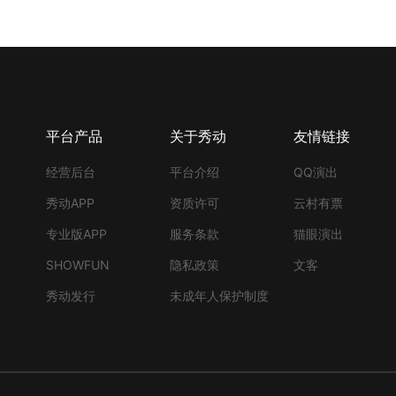
平台产品
关于秀动
友情链接
经营后台
平台介绍
QQ演出
秀动APP
资质许可
云村有票
专业版APP
服务条款
猫眼演出
SHOWFUN
隐私政策
文客
秀动发行
未成年人保护制度