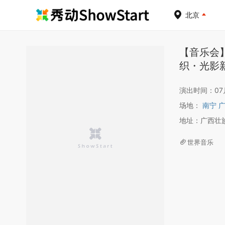
北京
【音乐会】《
织・光影新
演出时间：07月1
场地：
南宁 
地址：广西壮
世界音乐