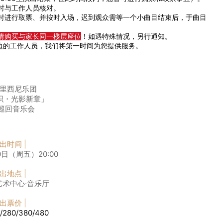
时与工作人员核对。
小时进行取票、并按时入场，迟到观众需等一个小曲目结束后，于曲目
请购买与家长同一楼层座位
！如遇特殊情况，另行通知。
边的工作人员，我们将第一时间为您提供服务。
里西尼乐团
织・光影新章」
6巡回音乐会
演出时间 |
0日（周五）20:00
演出地点 |
术中心·音乐厅
演出票价 |
/280/380/480