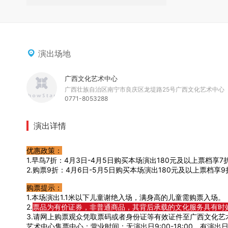
演出场地
广西文化艺术中心
广西壮族自治区南宁市良庆区龙堤路25号广西文化艺术中心
0771-8053288
演出详情
优惠政策：
1.早鸟7折：4月3日-4月5日购买本场演出180元及以上票档享7
2.购票9折：4月6日-5月5日购买本场演出180元及以上票档享
购票提示：
1.
本场演出1.1米以下儿童谢绝入场，满身高的儿童需购票入场。
2.
票品为有价证券，非普通商品，其背后承载的文化服务具有时
3.请网上购票观众凭取票码或者身份证等有效证件至广西文化艺
艺术中心售票中心；营业时间：无演出日9:00-18:00，有演