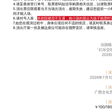
4.请妥善保管订单号、取票密码短信等购票相关信息，以便取票
5.演出票仅限观看当天当场次演出，逾期失效，建议您提前一
间才能入场。
6.请对号入座，
本剧院楼层不互通，抱小孩的观众为孩子购票时
7.如您在观演过程中，身体出现任何不适的情况，请及时联系身
8.演出厅第一排及侧边座位可能存在视野盲区，请审慎选座。
法国格
「幻乐交
202
| 
2026年7月1
| 
广西文化艺
| 
￥100/180