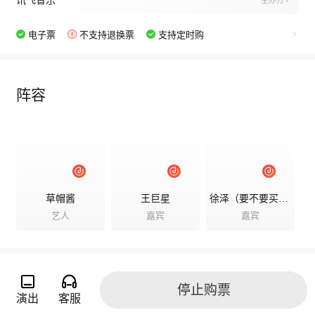
讯飞音乐
主办方
电子票
不支持退换票
支持定时购
阵容
草帽酱
王巨星
徐泽（要不要买菜）
艺人
嘉宾
嘉宾
停止购票
演出详情
演出
客服