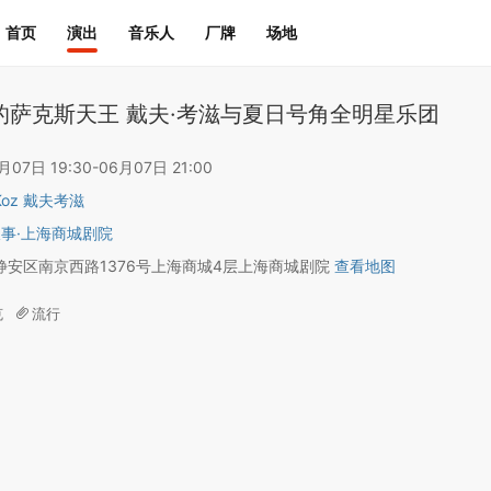
首页
演出
音乐人
厂牌
场地
的萨克斯天王 戴夫·考滋与夏日号角全明星乐团
7日 19:30-06月07日 21:00
 Koz 戴夫考滋
久事·上海商城剧院
静安区南京西路1376号上海商城4层上海商城剧院
查看地图
克
流行