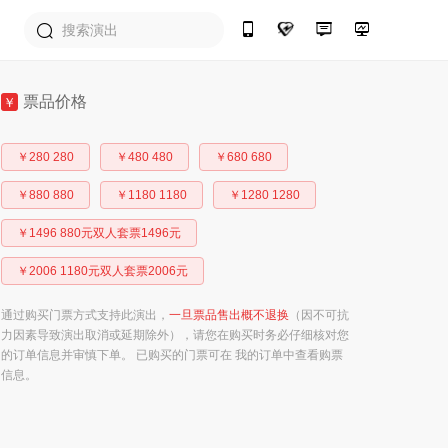
票品价格
￥
￥280 280
￥480 480
￥680 680
￥880 880
￥1180 1180
￥1280 1280
￥1496 880元双人套票1496元
￥2006 1180元双人套票2006元
通过购买门票方式支持此演出，
一旦票品售出概不退换
（因不可抗
力因素导致演出取消或延期除外），请您在购买时务必仔细核对您
的订单信息并审慎下单。 已购买的门票可在 我的订单中查看购票
信息。