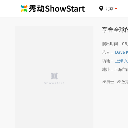
北京
享誉全球
演出时间：06月0
艺人：
Dave
场地：
上海 
地址：上海市
爵士
放