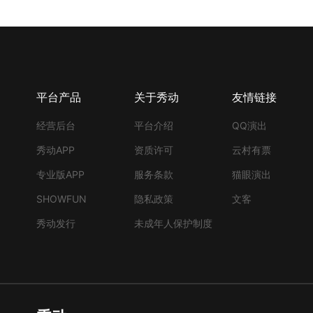
平台产品
关于秀动
友情链接
经营后台
平台介绍
QQ演出
秀动APP
资质许可
云村有票
专业版APP
服务条款
猫眼演出
SHOWFUN
隐私政策
文客
秀动发行
未成年人保护制度