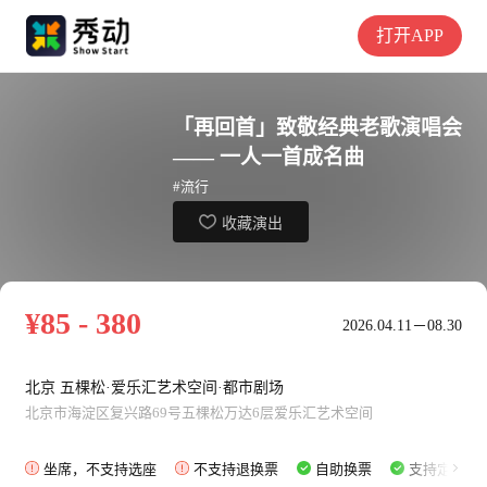
打开APP
「再回首」致敬经典老歌演唱会
—— 一人一首成名曲
#流行
收藏演出
¥85 - 380
2026.04.11－08.30
北京 五棵松·爱乐汇艺术空间·都市剧场
北京市海淀区复兴路69号五棵松万达6层爱乐汇艺术空间
坐席，不支持选座
不支持退换票
自助换票
支持定时购