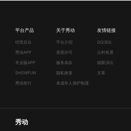
平台产品
关于秀动
友情链接
经营后台
平台介绍
QQ演出
秀动APP
资质许可
云村有票
专业版APP
服务条款
猫眼演出
SHOWFUN
隐私政策
文客
秀动发行
未成年人保护制度
秀动