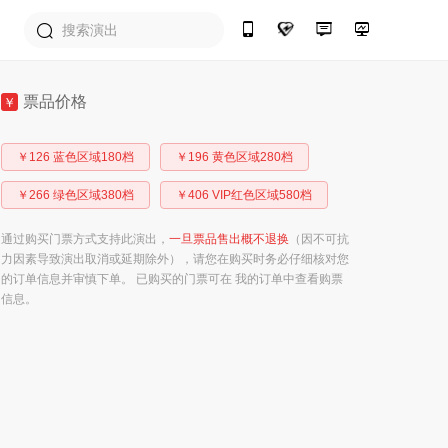
票品价格
￥
￥126 蓝色区域180档
￥196 黄色区域280档
￥266 绿色区域380档
￥406 VIP红色区域580档
通过购买门票方式支持此演出，
一旦票品售出概不退换
（因不可抗
力因素导致演出取消或延期除外），请您在购买时务必仔细核对您
的订单信息并审慎下单。 已购买的门票可在 我的订单中查看购票
信息。