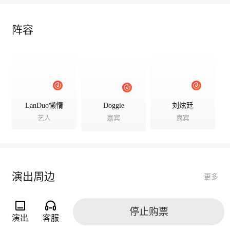
阵容
LanDuo懒惰
Doggie
刘炫廷
艺人
嘉宾
嘉宾
演出周边
更多
停止购票
演出
客服