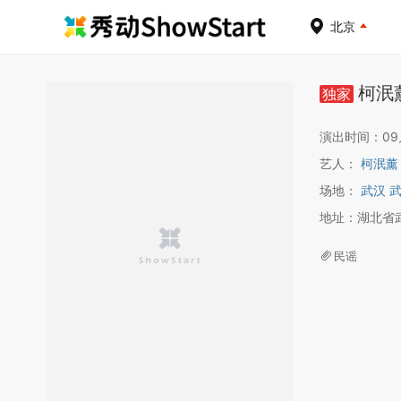
北京
柯泯薰
独家
演出时间：09月2
艺人：
柯泯薰
场地：
武汉 武
地址：湖北省
民谣