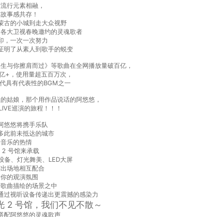
与流行元素相融，
与故事感共存！
蒙古的小城到走大众视野
到各大卫视春晚邀约的灵魂歌者
印，一次一次努力
证明了从素人到歌手的蜕变
一生与你擦肩而过》等歌曲在全网播放量破百亿，
0亿+，使用量超五百万次，
代具有代表性的BGM之一
歌的姑娘，那个用作品说话的阿悠悠，
LIVE巡演的旅程！！！
阿悠悠将携手乐队
多此前未抵达的城市
份音乐的热情
 2 号馆来承载
设备、灯光舞美、LED大屏
演出场地相互配合
满你的观演氛围
于歌曲描绘的场景之中
通过视听设备传递出更震撼的感染力
光 2 号馆，我们不见不散～
搭配阿悠悠的灵魂歌声