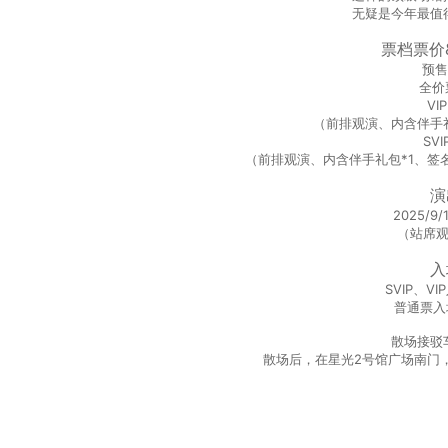
无疑是今年最值
票档票价
预售
全价
VI
（前排观演、内含伴手
SV
（前排观演、内含伴手礼包*1、签名
演
2025/9/
（站席
入
SVIP、VI
普通票入场
散场接驳
散场后，在星光2号馆广场南门