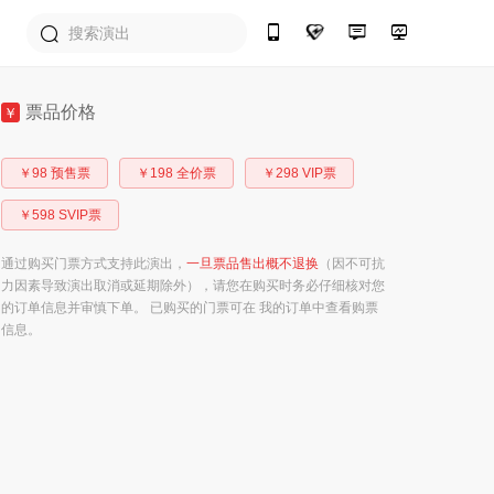
票品价格
￥
￥98 预售票
￥198 全价票
￥298 VIP票
￥598 SVIP票
通过购买门票方式支持此演出，
一旦票品售出概不退换
（因不可抗
力因素导致演出取消或延期除外），请您在购买时务必仔细核对您
的订单信息并审慎下单。 已购买的门票可在 我的订单中查看购票
信息。