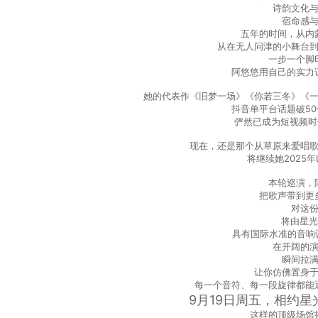
诗韵文化
宿命感
五年的时间，从内
从在无人问津的小舞台
一步一个脚
阿悠悠用自己的实力
她的代表作《旧梦一场》《你若三冬》《
抖音单平台话题破5
俨然已成为短视频时
现在，还是那个从草原来爱唱
将继续她2025年
本轮巡演，
把歌声带到更
对这
将由星光
具有国际水准的音响
在开阔的
瞬间拉
让你仿佛置身
每一个音符、每一段旋律都能
9月19日周五，相约星
这样的顶级场馆