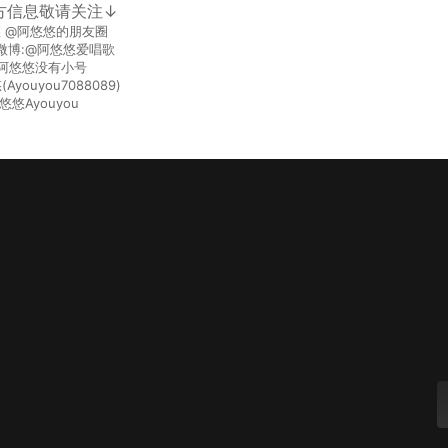
方信息敬请关注↓
悠 @阿悠悠的朋友圈
微博:@阿悠悠爱唱歌
@阿悠悠没有小号
youyou7088089)
悠悠Ayouyou