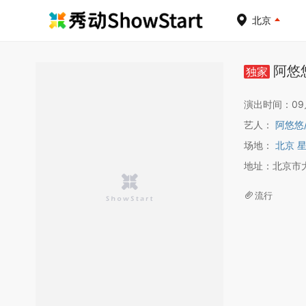
北京
阿悠
独家
演出时间：09月1
艺人：
阿悠悠
场地：
北京 
地址：北京市
流行