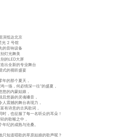
巡演抵达北京
光 2 号馆
先的音响设备
级别灯光舞美
别的LED大屏
订造出全新的专业舞台
浸式的视听盛宴
零年的那个夏天，
惊鸿一场，何必情深一往”的盛夏，
悠悠的内蒙姑娘，
脱且悠扬的灵魂嗓音，
令人震撼的舞台表现力，
又富有诗意的古风歌词，
同时，也征服了每一名听众的耳朵！
年轻的歌喉之中，
个年纪的成熟与沧桑。
地只知道唱歌的草原姑娘的歌声呢？