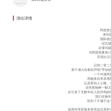
演出详情
阿悠悠
来到星
国际领
综艺
好莱坞级
为阿悠悠量身
呈现出沉
记得二零二
那个满大街都在哼唱“早知
一个叫做阿
用她来自草原洒
以及那动人心魄、
还有那独树一帜
在引发了无数年轻人的共鸣的
我们在她
听到了不属于这
该用何等辞藻来形容这位质朴