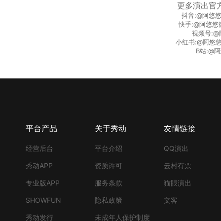
更多演出官
抖音:@阿悠
快手:@阿悠悠
视频号:
小红书:@阿悠悠(A
B站:@阿
平台产品
关于秀动
友情链接
经营后台
平台介绍
QQ演出
秀动APP
资质许可
云村有票
专业版APP
服务条款
猫眼演出
SHOWFUN
隐私政策
文客
秀动发行
未成年人保护制度