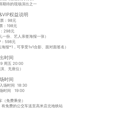
得期待的现场演出之一
&VIP权益说明
票：98元
票：198元
P：298元
礼一份、艺人亲签海报一张）
IP：598元
海报*1，可享受1v1合影、面对面签名）
出时间
19 周五 20:00
观演、无座位）
场时间
P入场时间 18:30
时间 19:00
车（免费乘坐）
，有免费的公交车送至高米店北地铁站