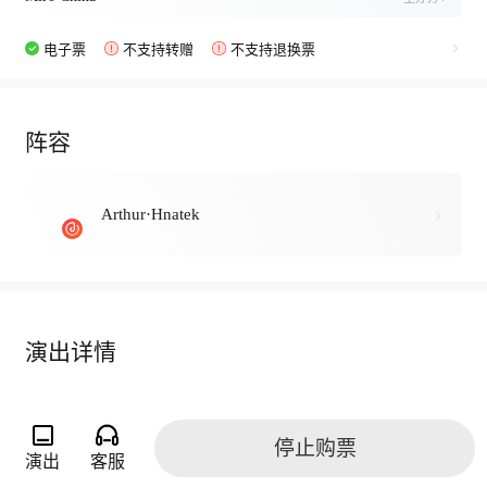
电子票
不支持转赠
不支持退换票
阵容
Arthur·Hnatek
演出详情
08/06 周三 | 暗夜金属·欧洲超级鼓手Arthur·Hnatek（北
停止购票
京站）震撼来袭
演出
客服