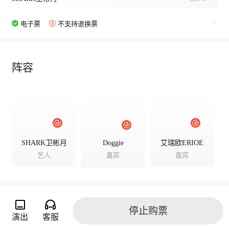
电子票
不支持退换票
阵容
SHARK卫彬月
Doggie
艾瑞欧ERIOE
艺人
嘉宾
嘉宾
停止购票
演出相册
演出
客服