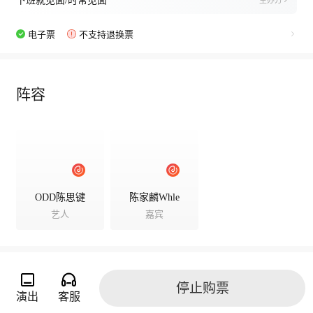
下班就见面/时常见面
主办方
电子票
不支持退换票
阵容
ODD陈思键
陈家麟Whle
艺人
嘉宾
停止购票
演出相册
演出
客服