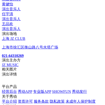
黄健怡
演出音乐人
任宇清
演出音乐人
王品欢
演出音乐人
演出场地
上海 JZ CLUB
上海市徐汇区衡山路八号水塔广场
021-64310269
演出主办方
JZ MUSIC
相关图片
演出详情
平台产品
经营后台
秀动APP
专业版APP
SHOWFUN
秀动发行
关于秀动
平台介绍
资质许可
服务条款
隐私政策
未成年人保护制度