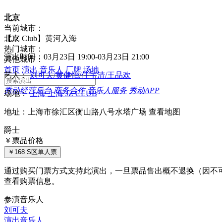
北京
当前城市：
北京
【JZ Club】黄河入海
热门城市：
演出时间：03月23日 19:00-03月23日 21:00
其他城市：
首页
演出
音乐人
厂牌
场地
艺人：
刘可夫
/
黄健怡
/
任宇清
/
王品欢
秀动经营后台
商务合作
音乐人服务
秀动APP
场地：
上海 上海 JZ CLUB
地址：上海市徐汇区衡山路八号水塔广场
查看地图
爵士
￥
票品价格
￥168 S区单人票
通过购买门票方式支持此演出，
一旦票品售出概不退换
（因不
查看购票信息。
参演音乐人
刘可夫
演出音乐人