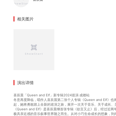
相关图片
演出详情
喜辰晨「Queen and Elf」新专辑2024巡演·成都站
冬意再度降临，唱作人喜辰晨第二张个人专辑《Queen and Elf
起，她将勇敢踏上全新的巡演之旅，展开一次关于音乐、关于成长、
《Queen and Elf》是喜辰晨继首张专辑《欲言又止》后，经
极具亲近感的音乐叙事世界随之而生。从对小巧生命成长的想象，到