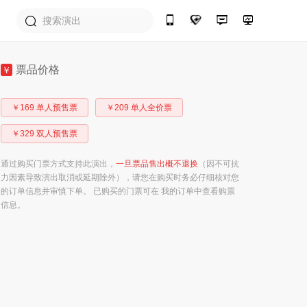
票品价格
￥
￥169 单人预售票
￥209 单人全价票
￥329 双人预售票
通过购买门票方式支持此演出，
一旦票品售出概不退换
（因不可抗
力因素导致演出取消或延期除外），请您在购买时务必仔细核对您
的订单信息并审慎下单。 已购买的门票可在 我的订单中查看购票
信息。