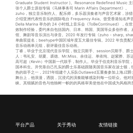
Graduate Student Instructor )。Resonance Redefin
张个人爵士原创专辑《马林事务司 Marin Affairs Department》。
zuho，独立音乐制作人、配乐师，多乐器演奏者与声音艺术家，涉
介绍亚洲代表性音乐的国际电台 Frequency Asia。曾受香港知
Della Marina 举办的 24 小时线上音乐会《ToBeConti
效制作经验，委约来自包括国内、日本、韩国、英国等众多创作者。
馆、舞剧等音乐演出与录音。2020 年发行专辑《zuho - sharp, sh
单曲双提名；beehype中国区域年度五大最佳专辑。2022 年负责配乐制作
音乐动画单元组，获评最佳音乐动画。
丁睿，毕业于北京现代音乐学院，独立贝斯手、session贝斯手、爵士乐贝斯
人：韦礼安、胡夏、裘德、Mr.Miss、余佳运、单依纯、赵紫骅、苏
高可超（Kevin）中国新一代鼓手，制作人。毕业于伯克利音乐学院，并成为第
国本科生。并凭靠自己扎实的爵士乐基础跟随美国音乐家在波士顿，纽
热的鼓手之一，2021年组建个人乐队Outlawed五重奏参加上海
舞台上，他浪漫，洒脱，沉浸式的演奏能够感染到每一位听众。他对
睐。其细腻的音色与他独树一帜的的风格审美使他在中国成为风格跨
平台产品
关于秀动
友情链接