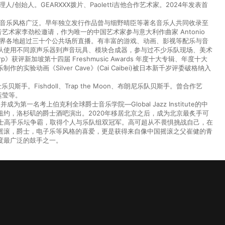
ed Music 主理人/创始人。GEARXXX拨片、Paoletti吉他合作艺术家。2024年发表首
猎音乐风格广泛。早年独立发行作品曾与细野晴臣等著名音乐人共同收录至
名声音艺术家李劲松邀请，作为唯一的中国艺术家参与意大利作曲家 Antonio
nued》，在世界各地超过三十个公共场所直播。有丰富的游戏、动画、影视等配乐与音
从使用不同原声乐器到声音玩具、模块合成器，参与过不少乐队现场、美术
arp》获评新加坡第十四届 Freshmusic Awards 年度十大专辑、年度十大
的实验动画《Silver Cave》(Cai Caibei)被日本新千岁评委破格纳入
手。Fishdoll、Trap the Moon、布朗尼乐队贝斯手。曾合作艺
运莹等。
一名考上伯克利全球爵士音乐学院—Global Jazz Institute的中
约，洛杉矶的爵士酒吧演出。2020年移居北京之后，成为北京最炙手可
JZ爵士高手乐坛争霸，取得个人与乐队组双冠军。高可超从不畏惧挑战自己，在
摇滚，爵士，电子乐等风格的喜爱，更是获得来自像中国摇滚之父崔健的青
度最广泛的鼓手之一。