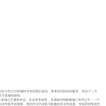
》也将在11月22日穿越时空来到我们身边，带来恰到好处的暖意。而自十二月
关于真相的旅程。
过近两年多精心打磨的作品。在这张专辑里，灵感如织锦般被编入音符之中，一个
向传奇歌手的致敬，再到对当代诗歌与影像的音乐性拓展，专辑里的每首作