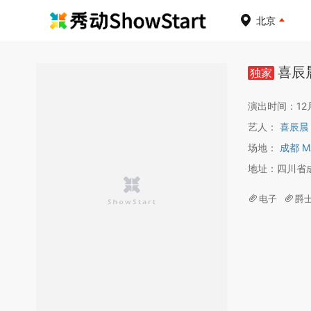
北京
喜辰晨
独家
演出时间：12月1
艺人：
喜辰晨
场地：
成都 M
地址：四川省
电子
爵