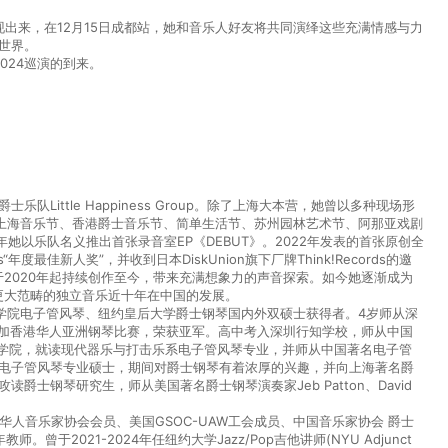
整呈现出来，在12月15日成都站，她和音乐人好友将共同演绎这些充满情感与力
的世界。
2024巡演的到来。
Little Happiness Group。除了上海大本营，她曾以多种现场形
上海音乐节、香港爵士音乐节、简单生活节、苏州园林艺术节、阿那亚戏剧
年她以乐队名义推出首张录音室EP《DEBUT》。2022年发表的首张原创全
rds“年度最佳新人奖”，并收到日本DiskUnion旗下厂牌Think!Records的邀
y》也于2020年起持续创作至今，带来充满想象力的声音探索。如今她逐渐成为
更大范畴的独立音乐近十年在中国的发展。
学院电子管风琴、纽约皇后大学爵士钢琴国内外双硕士获得者。4岁师从深
参加香港华人亚洲钢琴比赛，荣获亚军。高中考入深圳行知学校，师从中国
乐学院，就读现代器乐与打击乐系电子管风琴专业，并师从中国著名电子管
院电子管风琴专业硕士，期间对爵士钢琴有着浓厚的兴趣，并向上海著名爵
爵士钢琴研究生，师从美国著名爵士钢琴演奏家Jeb Patton、David
人音乐家协会会员、美国GSOC-UAW工会成员、中国音乐家协会 爵士
于2021-2024年任纽约大学Jazz/Pop吉他讲师(NYU Adjunct