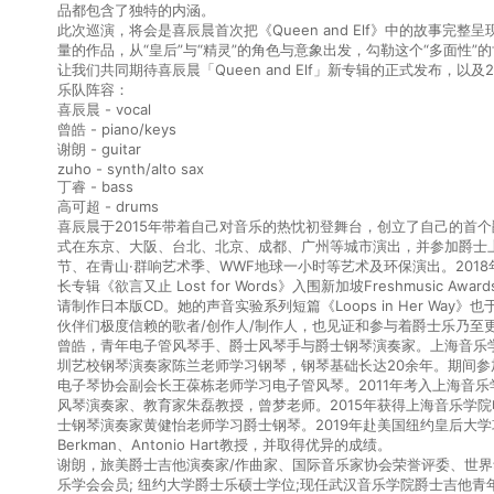
品都包含了独特的内涵。
此次巡演，将会是喜辰晨首次把《Queen and Elf》中的故事完
量的作品，从“皇后”与“精灵”的角色与意象出发，勾勒这个“多面性”
让我们共同期待喜辰晨「Queen and Elf」新专辑的正式发布，以及
乐队阵容：
喜辰晨 - vocal
曾皓 - piano/keys
谢朗 - guitar
zuho - synth/alto sax
丁睿 - bass
高可超 - drums
喜辰晨于2015年带着自己对音乐的热忱初登舞台，创立了自己的首个爵士乐队
式在东京、大阪、台北、北京、成都、广州等城市演出，并参加爵士
节、在青山·群响艺术季、WWF地球一小时等艺术及环保演出。2018
⻓专辑《欲言又止 Lost for Words》入围新加坡Freshmusic Awa
请制作日本版CD。她的声音实验系列短篇《Loops in Her Wa
伙伴们极度信赖的歌者/创作人/制作人，也见证和参与着爵士乐乃至
曾皓，青年电子管风琴手、爵士风琴手与爵士钢琴演奏家。上海音乐
圳艺校钢琴演奏家陈兰老师学习钢琴，钢琴基础长达20余年。期间
电子琴协会副会长王葆栋老师学习电子管风琴。2011年考入上海音
风琴演奏家、教育家朱磊教授，曾梦老师。2015年获得上海音乐学
士钢琴演奏家黄健怡老师学习爵士钢琴。2019年赴美国纽约皇后大学攻读
Berkman、Antonio Hart教授，并取得优异的成绩。
谢朗，旅美爵士吉他演奏家/作曲家、国际音乐家协会荣誉评委、世界华
乐学会会员; 纽约大学爵士乐硕士学位;现任武汉音乐学院爵士吉他⻘年教师。曾