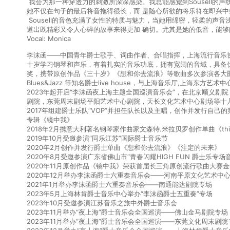
我会为那⼀种穿透⼒的刺激所深深感染。我总能感觉到Sousell的
她不仅在句⼦的最后将⾳拖得很⻓，⽽ 是随⼼所欲的将乐符在即兴
Sousell的⾳⾊充满了⼥性的特质与魅⼒，当她⽤绵密，轻柔的声
道出既精彩⼜令⼈⼼碎的故事来得更加 确切。尤其是她的低⾳，能
Vocal: Monica
李沫函——中国青年爵士歌手、词曲作者、合唱指挥，上海流行音乐
十岁学习钢琴和声乐，有着扎实的音乐功底，拥有宽阔的音域，具备
奖，携带原创作品《三十岁》《想和你去流浪》等歌曲多次参演各大爵士音乐
Blues&Jazz 等知名爵士live house，与上海音乐厅,上海东
2023年起开启“李沫函夜上海主题全国巡演音乐会”，在北京顺义
剧院，东莞周末剧场平阳艺术中心剧院，天长文化艺术中心剧场等十
2017年组建爵士乐队“VOP”并担任队长以及主唱，创作并发行自己的
专辑《镜中我》
2018年2月携意大利著名钢琴家作曲家文森特.米拉贝罗创作单曲《think
2019年10月受邀参演“同乐江苏”国际爵士音乐节
2020年2月创作并发行爵士单曲《想和你去流浪》《注定的未来》
2020年8月受邀参演广东省佛山市“青春闪耀HIGH FUN 爵士乐专场
2020年11月原创作品《镜中我》荣获首届长三角原创流行歌曲大赛金
2020年12月举办李沫函爵士六重奏音乐会——河南平原文化艺术中
2021年1月举办李沫函爵士六重奏音乐会——南通能达剧院专场
2023年5月上海林肯爵士音乐中心举办“李沫函爵士五重奏”专场
2023年10月受邀参演江苏音乐之旅中外爵士音乐会
2023年11月举办“夜上海”爵士音乐会全国巡演——佛山金马剧院专场
2023年11月举办“夜上海”爵士音乐会全国巡演——东莞文化周末剧院