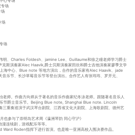
乐中心专场
院专场
专场
专场
心专场
arles Foldesh、jamine Lee、Guillaume和徐之瞳老师学习爵士
演奏家Alec Haavik,爵士贝斯演奏家田欣和爵士吉他演奏家廖季文学
、Blue note 等地方演出，合作的音乐家有Alec Haavik、jade
春天音乐节、长沙草莓音乐节等登台演出。合作艺人有张玮玮、罗开元、
、黄健怡老师。作曲方向师从于著名的音乐作曲家纪冬泳老师。跟随著名音乐人
jing Blue note, Shanghai Blue note. Lincoln
奏，四重奏三重奏巡演于武汉琴台剧院、江西省文化大剧院、上海歌剧院、德州艺
四月也参与了崇明岛艺术周《瀛洲琴韵 同心守沪》
动漫连续剧，游戏配乐等等。
hard Ward Roden指挥下进行首演。也是唯一亚洲高校入围决赛作品。