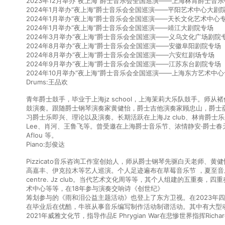
2023年12月举办“夜上海”爵士音乐会全国巡演——上海林肯爵士音
2024年1月举办“夜上海”爵士音乐会全国巡演——平阳艺术中心大剧
2024年1月举办“夜上海”爵士音乐会全国巡演——天长文化艺术中心
2024年1月举办“夜上海”爵士音乐会全国巡演——靖江大剧院专场
2024年3月举办“夜上海”爵士音乐会全国巡演——义乌文化广场剧院
2024年8月举办“夜上海”爵士音乐会全国巡演——安徽阜阳剧院专场
2024年8月举办“夜上海”爵士音乐会全国巡演——六安红剧场专场
2024年9月举办“夜上海”爵士音乐会全国巡演——江苏东台剧院专场
2024年10月举办“夜上海”爵士音乐会全国巡演——上海东方艺术中
Drums:王品欢
青年爵士鼓手，毕业于上海jz school，上海茉莉大乐队鼓手。师从褚伟明、Ch
鼓演奏。跟随爵士钢琴演奏家黄健怡，爵士吉他演奏家顾忠山，爵士萨克斯
习爵士乐即兴、理论以及演奏。长期活跃在上海Jz club、林肯爵士乐上海中心
Lee、肖河、王鲁飞等。曾受邀在上海爵士音乐节、浓情静安·爵士
Aflou 等。
Piano:彭俊达
Pizzicato音乐咨询工作室创始人，师从爵士钢琴先驱白天老师
高嘉丰、伊克拉木等艺人巡演。个人足迹遍布在草莓音乐节 ，夏至音乐节爵士音乐节。Bei
centre. Jz club。当代艺术文化周等等，其个人组建的五重
术中心等等，在18年参与演奏交响诗《创世纪》
筹划参与的《雨和泪公益主题活动》也登上了东方卫视。在2023年
在毕业后在优酷，牛班从事音乐编写制作活动制谱活动。其中有大型
2021年威雅文化节，指导作品E Phrygian War在悲惨世界指挥Ric