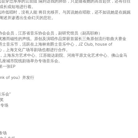
声线会穿过厚厚的云层阻 隔到达我的肺部，只是随着她的⾼⾳起伏，还有往往
中或⻓或短地进⾏着。
⾳浅吟低唱时，没有⼈能 将⽬光移开。与其说她在唱歌，还不如说她是在娓娓
够阐述并渗透出⽣命幻灭的悲壮。
协会会员，江苏省音乐协会会员，副研究馆员（副高职称）
优雅而磁性的声线。原创及演唱作品荣获首届长三角原创流行歌曲大赛金
节，活跃在上海林肯爵士音乐中心，JZ Club, house of
方艺术中心，上海文化广场等剧场也都进行合作。
剧院，上海东方艺术中心、江苏能达剧院、河南平原文化艺术中心、佛山金马
几座城市院线剧场举办专场音乐会。
第一张EP
 of you》并发行
音乐会”
奖
心专场
专场