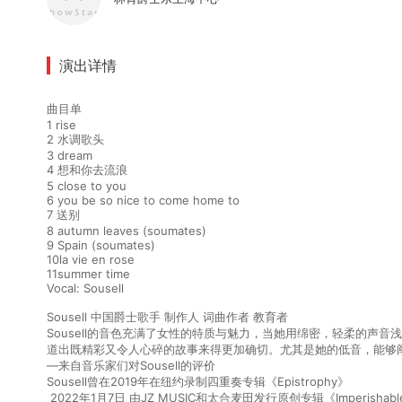
演出详情
曲目单
1 rise
2 水调歌头
3 dream
4 想和你去流浪
5 close to you
6 you be so nice to come home to
7 送别
8 autumn leaves (soumates)
9 Spain (soumates)
10la vie en rose
11summer time
Vocal: Sousell
Sousell 中国爵士歌手 制作人 词曲作者 教育者
Sousell的⾳⾊充满了⼥性的特质与魅⼒，当她⽤绵密，轻柔的声
道出既精彩⼜令⼈⼼碎的故事来得更加确切。尤其是她的低⾳，能够
—来自音乐家们对Sousell的评价
Sousell曾在2019年在纽约录制四重奏专辑《Epistrophy》
2022年1⽉7⽇ 由JZ MUSIC和太合⻨⽥发⾏原创专辑《Imperishabl