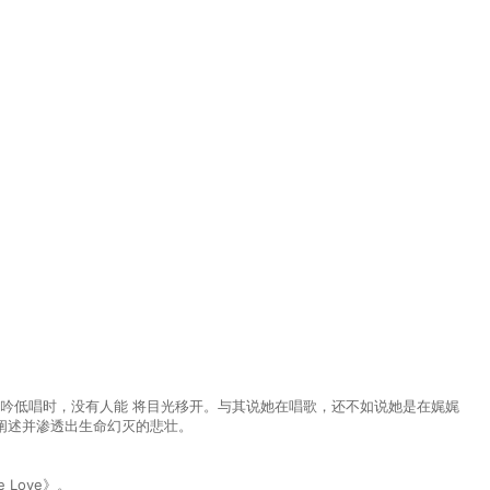
⾳浅吟低唱时，没有⼈能 将⽬光移开。与其说她在唱歌，还不如说她是在娓娓
阐述并渗透出⽣命幻灭的悲壮。
e Love》。