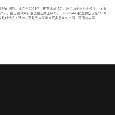
鲜的潮流。成立于2021年，现有成员11名。乐团由中国爵士歌手、词曲
作人、爵士钢琴家彭俊达担任爵士钢琴。´Sou’mates的主要定义是“即时
仅仅是对传统的延续，更是为大家带来更多意象的空间、画面与故事。