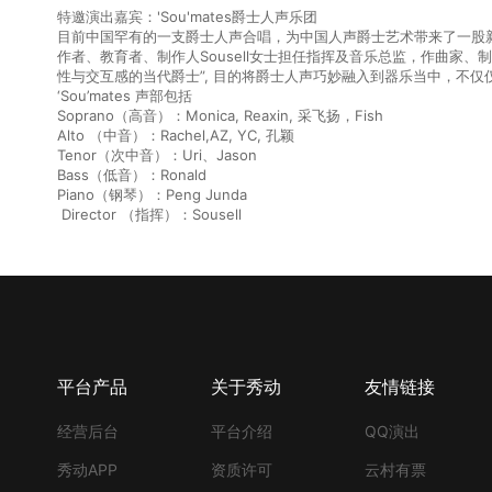
特邀演出嘉宾：'Sou'mates爵士人声乐团
目前中国罕有的一支爵士人声合唱，为中国人声爵士艺术带来了一股新
作者、教育者、制作人Sousell女士担任指挥及音乐总监，作曲家、制
性与交互感的当代爵士”, 目的将爵士人声巧妙融入到器乐当中，不
‘Sou’mates 声部包括
Soprano（高音）：Monica, Reaxin, 采飞扬，Fish
Alto （中音）：Rachel,AZ, YC, 孔颖
Tenor（次中音）：Uri、Jason
Bass（低音）：Ronald
Piano（钢琴）：Peng Junda
Director （指挥）：Sousell
平台产品
关于秀动
友情链接
经营后台
平台介绍
QQ演出
秀动APP
资质许可
云村有票