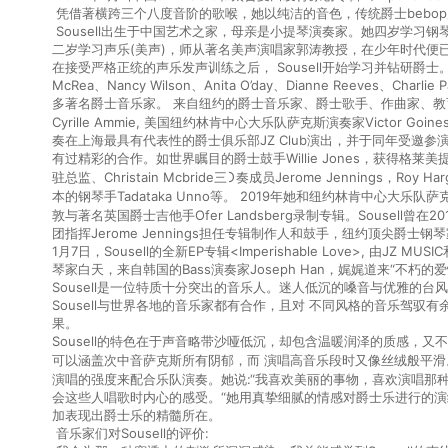
凭借著横跨三个⼋度⾳阶的歌喉，她以纯洁的⾳⾊，传统爵⼠bebop⻛
Sousell出⽣于中国艺术之家，⺟亲是⼩提琴演奏家。她四岁学习
⼆岁学习声乐(美声)，师从著名美声演唱家郭涛教授，在少年时代便
在接受严格正统的声乐发声训练之后， Sousell开始学习并钻研爵⼠。深受 Sarah V
McRea、Nancy Wilson、Anita O’day、Dianne Reeves、Char
多著名爵⼠⾳乐家。 来⾃纽约的爵⼠⾳乐家、爵⼠歌⼿、作曲家、教育家Ch
Cyrille Ammie, 美国纽约林肯中⼼⼤乐队萨克斯演奏家Victor G
奏在上海最具有代表性的爵⼠俱乐部JZ Club演出，并于同年受邀参演
有过精彩的合作。如世界瞩⽬的爵⼠⿎⼿Willie Jones，获得格莱
驻总监、Christain Mcbride三᯿奏成员Jerome Jennings，Roy Harg
本的钢琴⼿Tadataka Unno等。 2019年她和纽约林肯中⼼⼤乐队萨克斯
敦与著名英国爵⼠吉他⼿Ofer Landsberg录制专辑。Sousel
团指挥Jerome Jennings担任专辑制作⼈和⿎⼿，纽约顶尖爵⼠钢琴家Wille
1⽉7⽇，Sousell的全新EP专辑<Imperishable Love>, 由
琴家⽩天，来⾃韩国的Bass演奏家Joseph Han，娓娓道来“不朽的爱
Sousell是⼀位特质⼗分突出的⾳乐⼈。迷⼈低沉的嗓⾳与优雅的
Sousell与世界各地的⾳乐家都有合作，且对 不同⻛格的⾳乐驾
果。
Sousell的特⾊在于声⾳略带沙哑低沉，却包含温暖润泽的质感，
可以涵盖次中⾳萨克斯所有阴郁，⽽ 演唱⾼⾳乐段时⼜像丝绒般平滑
演唱的强度来配合乐队演奏。她说:“我喜欢美丽的事物，喜欢演唱那
会这些⼈唱歌时内⼼的感受。“她⽤真挚细腻的情感对爵⼠乐进⾏的
加表现出爵⼠乐的精髓所在。
⾳乐家们对Sousell的评价: