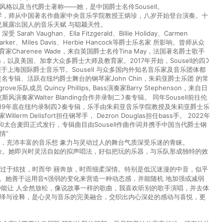
格以及当代爵⼠著称——她，是中国爵⼠名伶Sousell。
钢琴，师从中国著名作曲家中央⾳乐学院教授王炳珍，⼋岁开始登台演奏。⼗
已展露出国⼈的⾳乐天赋 与聪颖天性。
aughan、Ella Fitzgerald、Billie Holiday、Carmen
lie Parker、Miles Davis、Herbie Hancock等爵⼠乐名家 所影响。曾师从众
arenee Wade，来⾃英国爵⼠名伶Tina May，法国著名爵⼠歌⼿
oines，以及美国、加拿⼤众多爵⼠⼤师及教育家。2017年开始，Sousell的四᯿
于上海国际爵⼠⾳乐节。Sousell 与众多国内外知名⾳乐家及⾳乐团体都
美提名专辑、活跃在纽约爵⼠舞台的钢琴家John Chin，朱莉亚爵⼠乐团 的常
rove乐队成员 Quincy Phillips, Bass演奏家Barry Stephenson，来⾃⽇
⻛演奏家Walter Blanding合作并录制⼆᯿奏专辑。 同年Sousell前往伦
l曾在2019年底在纽约录制四᯿奏专辑，乐⼿由朱莉亚⾳乐学院教授及朱莉亚爵⼠乐
rm Delisfort担任钢琴⼿， Dezron Douglas担任bass⼿。 2022年
JZ MUSIC和太合⻨⽥正式发⾏，专辑曲⽬由Sousell作曲作词并携⼿中国当代爵⼠钢
情”
台⻛，充沛丰富的⾳乐想 象⼒与灵动过⼈的舞台⽓质深受乐迷的⻘睐。
驭有余。她即兴时灵活⾃如的拟声唱法，好似把玩的乐器，与乐队形成独特的效
⼜不过于炫技，时⽽华 丽奔放，时⽽细柔深情。特别是低沉迷漫的中⾳，似乎
。她善于运⽤⾳ᰁ强弱的变化来营造⼀种动态感，并能随机 地加强或减弱
种能让 ⼈全然放松，像说故事⼀样的歌曲，我喜欢听别的歌⼿演唱，并去体
演绎与诠释，是⼼灵与⾳乐的完美融合，交织出内⼼深处的感动与喜悦，更