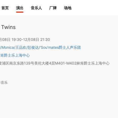
首页
演出
音乐人
厂牌
场地
 Twins
8日 19:30-12月08日 21:30
l
/
Monica
/
王品欢
/
彭俊达
/
'Sou'mates爵士人声乐团
林肯爵士乐上海中心
浦区南京东路139号美伦大楼4层M401-M402林肯爵士乐上海中心
界音乐