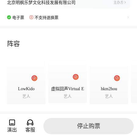
北京明枫乐梦文化科技发展有限公司
主办方
电子票
不支持退换票
阵容
LowKido
虚拟回声Virtual E
hkm2hou
艺人
艺人
艺人
停止购票
演出
客服
演出相册