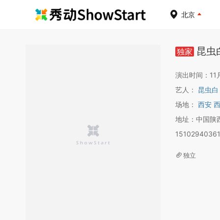
北京
昆虫
独家
演出时间：11月2
艺人：
昆虫白
场地：
西安 西
地址：中国陕西
1510294036
独立