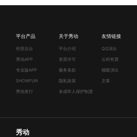
平台产品
关于秀动
友情链接
经营后台
平台介绍
QQ演出
秀动APP
资质许可
云村有票
专业版APP
服务条款
猫眼演出
SHOWFUN
隐私政策
文客
秀动发行
未成年人保护制度
秀动