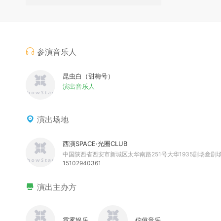
参演音乐人
昆虫白（甜梅号）
演出音乐人
演出场地
西演SPACE·光圈CLUB
中国陕西省西安市新城区太华南路251号大华1935剧场叁剧场 联
15102940361
演出主办方
霓雾娱乐
佗佻音乐