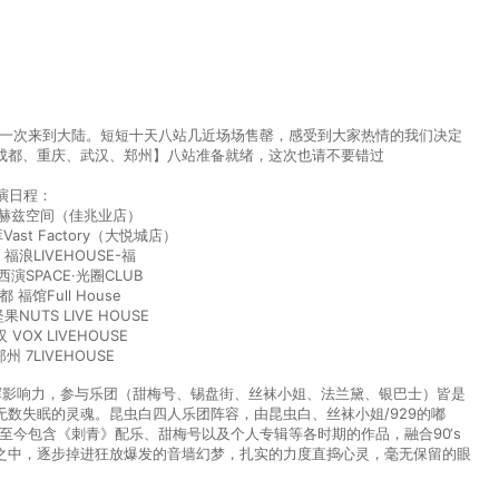
第一次来到大陆。
短短十天八站
几近场场售罄，
感受到大家热情的我们决定
成都、重庆、武汉、郑州】
八站
准备就绪，这次也请不要错过
演日程：
 赫兹空间（佳兆业店）
ast Factory（大悦城店）
 福浪LIVEHOUSE-福
西演SPACE·光圈CLUB
都 福馆Full House
果NUTS LIVE HOUSE
 VOX LIVEHOUSE
郑州 7LIVEHOUSE
挥影响力，参与乐团（甜梅号、锡盘街、丝袜小姐、法兰黛、银巴士）皆是
数失眠的灵魂。昆虫白四人乐团阵容，由昆虫白、丝袜小姐/929的嘟
至今包含《刺青》配乐、甜梅号以及个人专辑等各时期的作品，融合90‘s
之中，逐步掉进狂放爆发的音墙幻梦，扎实的力度直捣心灵，毫无保留的眼