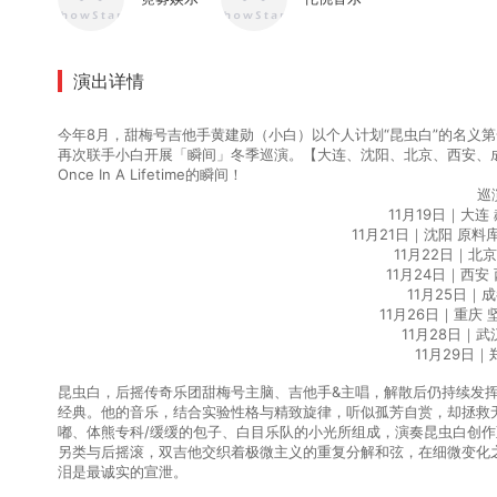
演出详情
今年8月，
甜梅号吉他手黄建勋（小白）以个人计划“昆虫白”的名义
再次联手小白开展「瞬间」冬季巡演。
【大连
、沈阳、北京、西安、
O
nce
I
n
A
L
ifetime的瞬间！
巡
11月19日
｜
大连
11月21日
｜
沈阳 原料库V
11月22日
｜
北京
11月24日
｜
西安 
11月25日
｜
成
11月26日
｜
重庆 坚
11月28日
｜
武汉
11月29日
｜
昆虫白，后摇传奇乐团甜梅号主脑、吉他手&主唱，解散后仍持续发
经典。他的音乐，结合实验性格与精致旋律，听似孤芳自赏，却拯救无
嘟、体熊专科/缓缓的包子、白目乐队的小光所组成，演奏昆虫白创作
另类与后摇滚，双吉他交织着极微主义的重复分解和弦，在细微变化
泪是最诚实的宣泄。