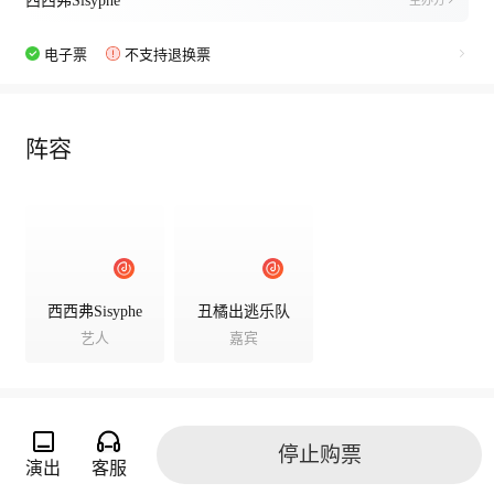
西西弗Sisyphe
主办方
电子票
不支持退换票
阵容
西西弗Sisyphe
丑橘出逃乐队
艺人
嘉宾
停止购票
演出相册
演出
客服