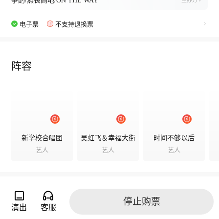
争酌/無畏高地/ON THE WAY
主办方
电子票
不支持退换票
阵容
新学校合唱团
吴虹飞＆幸福大街
时间不够以后
艺人
艺人
艺人
停止购票
演出相册
演出
客服