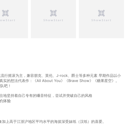
流行摇滚为主，兼容朋克、英伦、J-rock、爵士等多种元素 早期作品以小
代表作：《All About You》《Brave Show》《糖果星空》。
乐队吧！
既往地坚持着自己专有的嗓音特征，尝试并突破自己的风格
的体验
象加上高于江浙沪地区平均水平的海拔深受妹纸（汉纸）的喜爱。