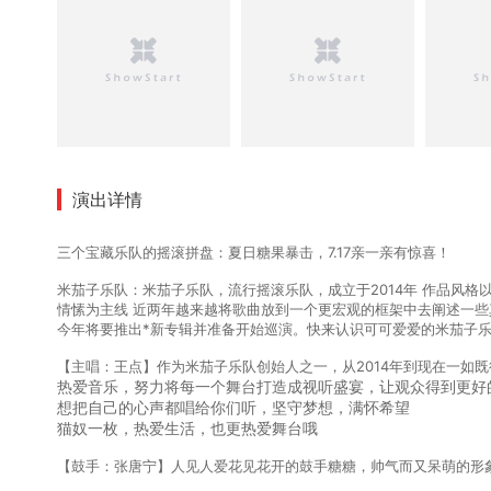
演出详情
三个宝藏乐队的摇滚拼盘：夏日糖果暴击，7.17亲一亲有惊喜！
米茄子乐队：米茄子乐队，流行摇滚乐队，成立于2014年 作品风格以
情愫为主线 近两年越来越将歌曲放到一个更宏观的框架中去阐述一些真实的想法
今年将要推出*新专辑并准备开始巡演。快来认识可可爱爱的米茄子
【主唱：王点】作为米茄子乐队创始人之一，从2014年到现在一如
热爱音乐，努力将每一个舞台打造成视听盛宴，让观众得到更好
想把自己的心声都唱给你们听，坚守梦想，满怀希望
猫奴一枚，热爱生活，也更热爱舞台哦
【鼓手：张唐宁】人见人爱花见花开的鼓手糖糖，帅气而又呆萌的形