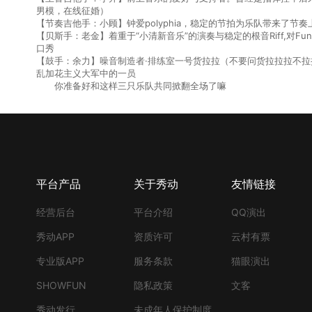
男模，在线征婚）
【节奏吉他手：小顾】钟爱polyphia，稳定的节拍为乐队带来了
【贝斯手：老金】着重于“小清新音乐”的演奏与稳定的根音Riff,对F
口秀
【鼓手：余力】噪音制造者·排练室一号货拉拉（不要问货拉拉拉不拉
乱加花主义大军中的一员
你准备好和这样三只乐队共同掀翻全场了嘛
平台产品
关于秀动
友情链接
经营后台
平台介绍
QQ演出
秀动APP
资质许可
云村有票
专业版APP
服务条款
猫眼演出
SHOWFUN
隐私政策
文客
秀动发行
未成年人保护制度