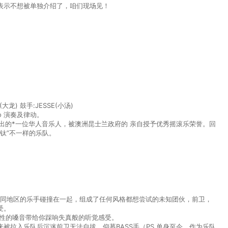
表示不想被单独介绍了，咱们现场见！
(大⻰) 鼓手:JESSE(小汤)
o 演奏及律动。
幕演出的*一位华人音乐人，被澳洲昆士兰政府的 亲自授予优秀摇滚乐荣誉。回
“钛”不一样的乐队。
立，来自不同地区的乐手碰撞在一起，组成了任何风格都想尝试的未知团伙，前卫，
受。
粒性的嗓音带给你踩响失真般的听觉感受。
被拉入乐队后沉迷前卫无法自拔，仰慕BASS手（PS.单身至今，作为乐队