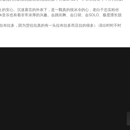
节奏上的安心。沉迷寡言的外表下，是一颗真的很冰冷的心，老白干忠实粉丝
unk音乐也有着非常浓厚的兴趣。会跳街舞、会口胡、会SOLO、极度擅长脱
拉布拉多，因为货拉拉真的有一头拉布拉多而且拉的很多）·演出时时不时