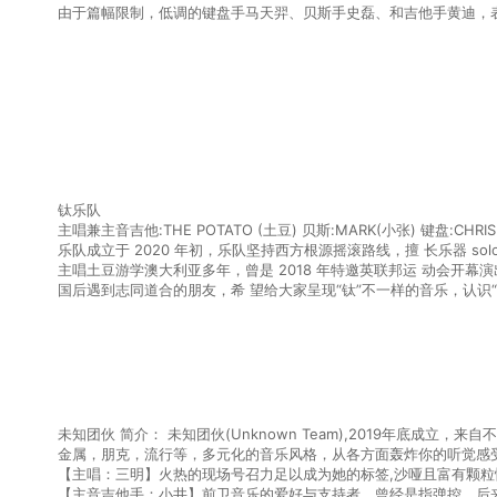
由于篇幅限制，低调的键盘手马天羿、贝斯手史磊、和吉他手黄迪，
钛乐队
主唱兼主音吉他:THE POTATO (土豆) ⻉斯:MARK(小张) 键盘:CHRIS
乐队成立于 2020 年初，乐队坚持⻄方根源摇滚路线，擅 ⻓乐器 sol
主唱土豆游学澳大利亚多年，曾是 2018 年特邀英联邦运 动会开
国后遇到志同道合的朋友，希 望给大家呈现“钛”不一样的音乐，认识
未知团伙 简介： 未知团伙(Unknown Team),2019年底成
金属，朋克，流行等，多元化的音乐风格，从各方面轰炸你的听觉感
【主唱：三明】火热的现场号召力足以成为她的标签,沙哑且富有颗
【主音吉他手：小井】前卫音乐的爱好与支持者。曾经是指弹控，后来