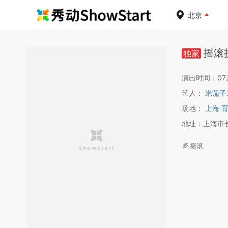
北京
摇滚
独家
演出时间：07月1
艺人：
米茄子
场地：
上海 育
地址：上海市
摇滚