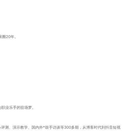
圈20年。
为职业乐手的驻场梦。
备评测、演示教学、国内外*鼓手访谈等300多期，从博客时代到抖音短视