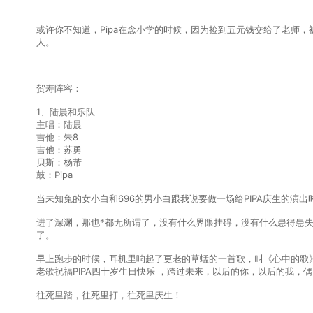
或许你不知道，Pipa在念小学的时候，因为捡到五元钱交给了老师
人。
贺寿阵容：
1、陆晨和乐队
主唱：陆晨
吉他：朱8
吉他：苏勇
贝斯：杨芾
鼓：Pipa
当未知兔的女小白和696的男小白跟我说要做一场给PIPA庆生的演
进了深渊，那也*都无所谓了，没有什么界限挂碍，没有什么患得患失
了。
早上跑步的时候，耳机里响起了更老的草蜢的一首歌，叫《心中的歌
老歌祝福PIPA四十岁生日快乐 ，跨过未来，以后的你，以后的我，
往死里踏，往死里打，往死里庆生！