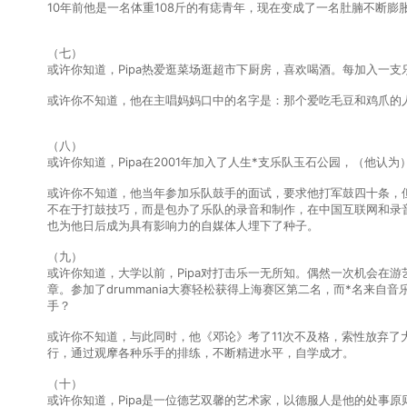
10年前他是一名体重108斤的有痣青年，现在变成了一名肚腩不断膨
（七）
或许你知道，Pipa热爱逛菜场逛超市下厨房，喜欢喝酒。每加入一
或许你不知道，他在主唱妈妈口中的名字是：那个爱吃毛豆和鸡爪的
（八）
或许你知道，Pipa在2001年加入了人生*支乐队玉石公园，（他认
或许你不知道，他当年参加乐队鼓手的面试，要求他打军鼓四十条，但
不在于打鼓技巧，而是包办了乐队的录音和制作，在中国互联网和录
也为他日后成为具有影响力的自媒体人埋下了种子。
（九）
或许你知道，大学以前，Pipa对打击乐一无所知。偶然一次机会在游艺房
章。参加了drummania大赛轻松获得上海赛区第二名，而*名来
手？
或许你不知道，与此同时，他《邓论》考了11次不及格，索性放弃
行，通过观摩各种乐手的排练，不断精进水平，自学成才。
（十）
或许你知道，Pipa是一位德艺双馨的艺术家，以德服人是他的处事原