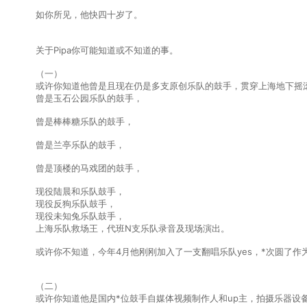
如你所见，他快四十岁了。
关于Pipa你可能知道或不知道的事。
（一）
或许你知道他曾是且现在仍是多支原创乐队的鼓手，贯穿上海地下摇滚
曾是玉石公园乐队的鼓手，
曾是棒棒糖乐队的鼓手，
曾是兰亭乐队的鼓手，
曾是顶楼的马戏团的鼓手，
现役陆晨和乐队鼓手，
现役反狗乐队鼓手，
现役未知兔乐队鼓手，
上海乐队救场王，代班N支乐队录音及现场演出。
或许你不知道，今年4月他刚刚加入了一支翻唱乐队yes，*次圆了作
（二）
或许你知道他是国内*位鼓手自媒体视频制作人和up主，拍摄乐器设