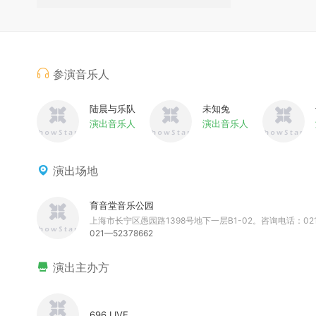
参演音乐人
陆晨与乐队
未知兔
演出音乐人
演出音乐人
演出场地
育音堂音乐公园
上海市长宁区愚园路1398号地下一层B1-02。咨询电话：021—
021—52378662
演出主办方
696 LIVE