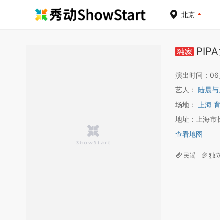
北京
PI
独家
演出时间：06月1
艺人：
陆晨与
场地：
上海 
地址：上海市长
查看地图
民谣
独