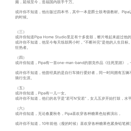
频，延续至今，造福国内鼓手千万。
或许你不知道，他出版过四本书，其中一本是爵士鼓考级教材。Pip
的时候。
（三）
或许你知道Pipa Home Studio里足有十多套鼓，镲片堆起来超过他
或许你不知道，他至今每天练鼓两小时，“不断补完”是他的人生目标
狂热者。
（四）
或许你知道，Pipa有一首one-man-band的朋克作品《往死里
或许你不知道，他曾经真的是自行车骑行爱好者，同一时间拥有五辆
骑行生涯。
（五）
或许你知道，Pipa有一儿一女。
或许你不知道，他们的名字是“若可N’安若”，女儿五岁开始打鼓，水
（六）
或许你知道，无论春夏秋冬，Pipa喜欢穿各种糖果色短裤演出，
或许你不知道，10年前他（瘦的时候）喜欢穿各种糖果色紧身铅笔裤