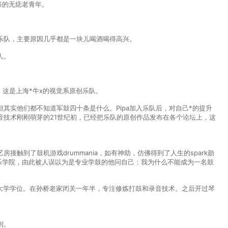
胀的无痣老青年。
支乐队，主要原因几乎都是一块儿喝酒喝得高兴。
人。
为）这是上海*牛x的视觉系原创乐队。
其实他们都不知道军鼓四十条是什么。Pipa加入乐队后，对自己*的提升
音技术刚刚萌芽的21世纪初，已经把乐队的原创作品发布在各个论坛上，这
接触到了鼓机游戏drummania，如有神助，仿佛得到了人生的spark勋
自音乐学院，由此被人误以为是专业学鼓的他问自己：我为什么不能成为一名鼓
了大学学位。在孙桥老家闭关一年半，专注修炼打鼓和录音技术。之后开过琴
则。