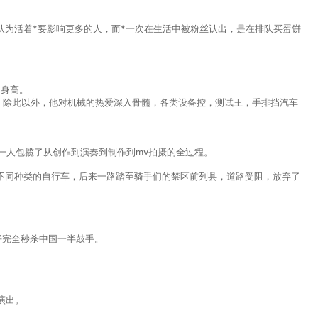
a认为活着*要影响更多的人，而*一次在生活中被粉丝认出，是在排队买蛋饼
的身高。
。除此以外，他对机械的热爱深入骨髓，各类设备控，测试王，手排挡汽车
踏》，一人包揽了从创作到演奏到制作到mv拍摄的全过程。
不同种类的自行车，后来一路踏至骑手们的禁区前列县，道路受阻，放弃了
平完全秒杀中国一半鼓手。
演出。