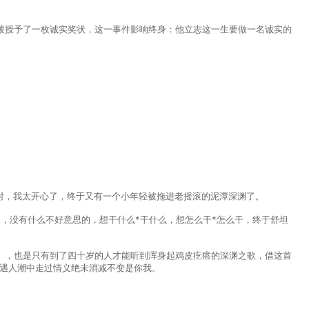
，被授予了一枚诚实奖状，这一事件影响终身：他立志这一生要做一名诚实的
出时，我太开心了，终于又有一个小年轻被拖进老摇滚的泥潭深渊了。
，没有什么不好意思的，想干什么*干什么，想怎么干*怎么干，终于舒坦
》，也是只有到了四十岁的人才能听到浑身起鸡皮疙瘩的深渊之歌，借这首
偶遇人潮中走过情义绝未消减不变是你我。