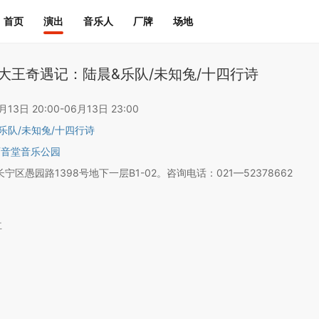
首页
演出
音乐人
厂牌
场地
PA大王奇遇记：陆晨&乐队/未知兔/十四行诗
3日 20:00-06月13日 23:00
乐队
/
未知兔
/
十四行诗
育音堂音乐公园
宁区愚园路1398号地下一层B1-02。咨询电话：021—52378662
立