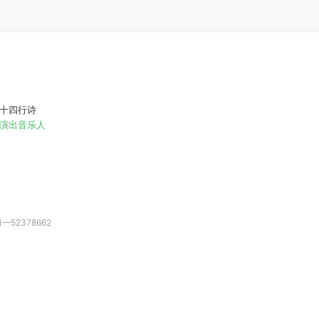
十四行诗
演出音乐人
52378662