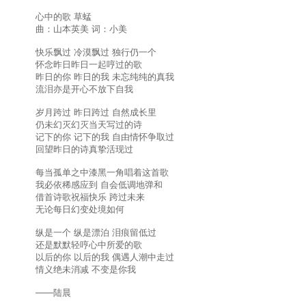
心中的歌 草蜢
曲：山本英美 词：小美
快乐飘过 冷漠飘过 独行仍一个
怀念昨日昨日一起哼过的歌
昨日的你 昨日的我 未忘纯纯的真我
流泪亦是开心不放下自我
岁月跨过 昨日跨过 自然成长里
仍未幻灭幻灭当天写过的诗
记下的你 记下的我 自由情怀争取过
回望昨日的诗真挚活现过
每当孤单之中漆黑一角唱着这首歌
我必依稀感应到 自会低调地弹和
借首诗歌祝福快乐 跨过未来
无论每日幻变处境如何
纵是一个 纵是漂泊 泪痕留低过
还是默默轻哼心中所爱的歌
以后的你 以后的我 偶遇人潮中走过
情义绝未消减 不变是你我
——陆晨