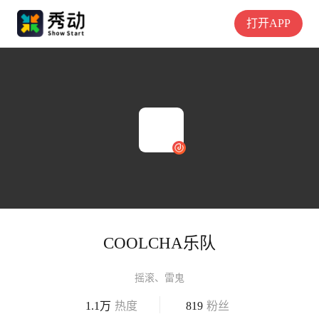
打开APP
COOLCHA乐队
摇滚、雷鬼
1.1万
热度
819
粉丝