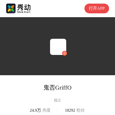
打开APP
鬼否GriffO
独立
24.9万
热度
18292
粉丝