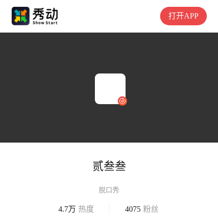
打开APP
贰叁叁
脱口秀
4.7万
热度
4075
粉丝