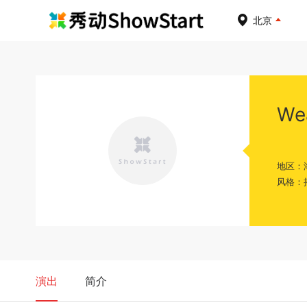
北京
We
地区：
风格：
演出
简介