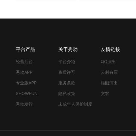
平台产品
关于秀动
友情链接
经营后台
平台介绍
QQ演出
秀动APP
资质许可
云村有票
专业版APP
服务条款
猫眼演出
SHOWFUN
隐私政策
文客
秀动发行
未成年人保护制度