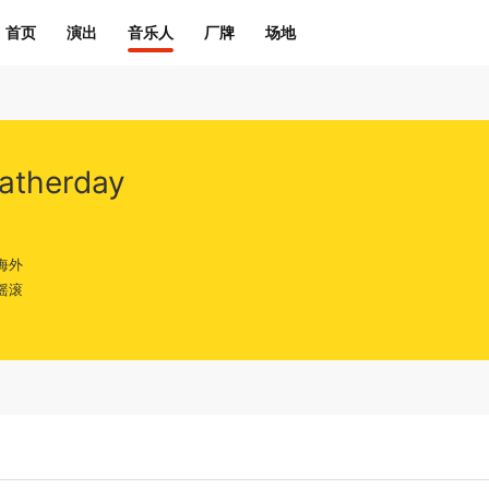
首页
演出
音乐人
厂牌
场地
atherday
海外
摇滚