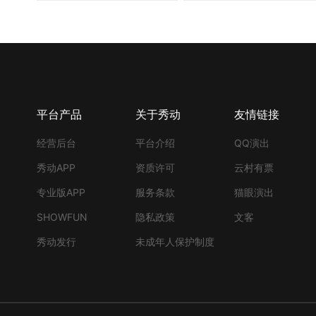
平台产品
关于秀动
友情链接
经营后台
平台介绍
QQ演出
秀动APP
资质许可
云村有票
专业版APP
服务条款
猫眼演出
SHOWFUN
隐私政策
文客
秀动发行
未成年人保护制度