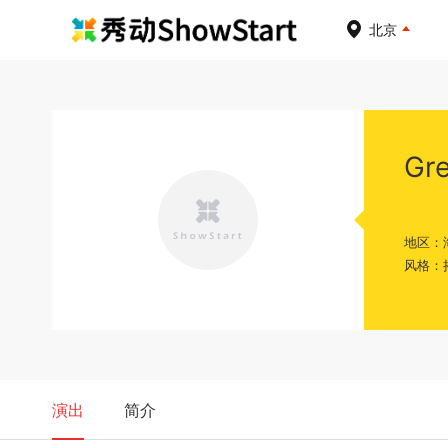
北京
Gr
地区：
风格：
演出
简介