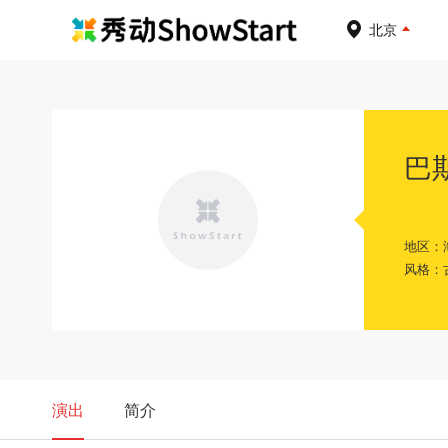
北京
巴
地区：
风格：
演出
简介