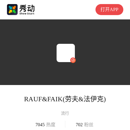
打开APP
RAUF&FAIK(劳夫&法伊克)
流行
7045
热度
702
粉丝