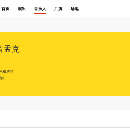
首页
演出
音乐人
厂牌
场地
音孟克
呼和浩特
流行