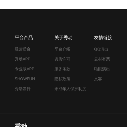
平台产品
关于秀动
友情链接
经营后台
平台介绍
QQ演出
秀动APP
资质许可
云村有票
专业版APP
服务条款
猫眼演出
SHOWFUN
隐私政策
文客
秀动发行
未成年人保护制度
秀动