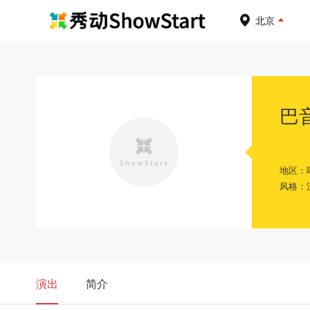
北京
巴
地区：
风格：
演出
简介