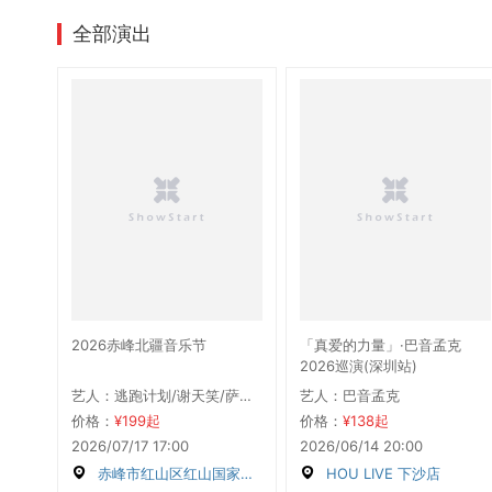
全部演出
2026赤峰北疆音乐节
「真爱的力量」·巴音孟克
2026巡演(深圳站)
艺人：逃跑计划/谢天笑/萨满乐队The Samans/果味VC/岛屿心情/丢火车乐队/大波浪 • Dabo Lang/九宝乐队Nine Treasures/郁乐队（DIE FROM SORROW）/麻园诗人/奈热乐队/SULD战旗乐队/王喂马乐队/对角巷乐队/梅卡德尔乐队/春浪岛/安达组合/石岩/TANA乐队/浅水ShallowEnd/机械心/GEM宝石/ONER/亚森/颜人中/张星特/汉唐刃Ancient Blade/醒前休克/姚琛/纪念日/降落北极/傲日其愣/幸福邮局乐队/八斗才GODFATHER/五雷王乐队/HIGH5/巴音孟克/孟维来
艺人：巴音孟克
价格：
¥199起
价格：
¥138起
2026/07/17 17:00
2026/06/14 20:00
赤峰市红山区红山国家森林公园
HOU LIVE 下沙店