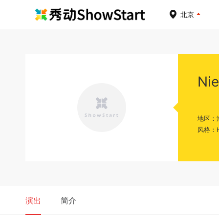
北京
Ni
地区：
风格：H
演出
简介