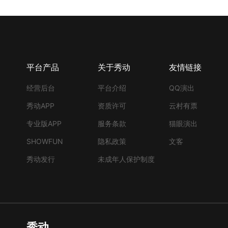
平台产品
关于秀动
友情链接
经营后台
平台介绍
QQ演出
秀动APP
资质许可
云村有票
专业版APP
服务条款
猫眼演出
SHOWFUN
隐私政策
文客
秀动发行
未成年人保护制度
秀动